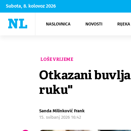
Subota, 8. kolovoz 2026
NASLOVNICA
NOVOSTI
RIJEKA
Rijeka
Kultura
Opatija
Hrvatsk
Moda
NK Rije
Sh
LOŠE VRIJEME
Otkazani buvljac
ruku"
Sanda Milinković Frank
15. svibanj 2026 16:42