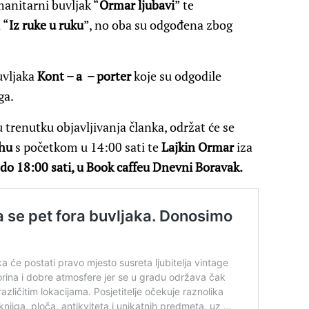
anitarni buvljak “
Ormar ljubavi
” te
 “
Iz ruke u ruku
”, no oba su odgođena zbog
buvljaka
Kont – a – porter
koje su odgodile
ga.
trenutku objavljivanja članka, održat će se
chu
s početkom u 14:00 sati te
Lajkin Ormar
iza
do 18:00 sati, u Book caffeu Dnevni Boravak.