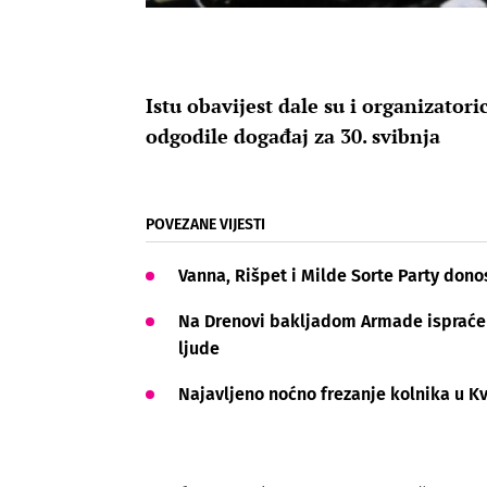
Istu obavijest dale su i organizatori
odgodile događaj za 30. svibnja
POVEZANE VIJESTI
Vanna, Rišpet i Milde Sorte Party dono
Na Drenovi bakljadom Armade ispraćen 
ljude
Najavljeno noćno frezanje kolnika u Kv