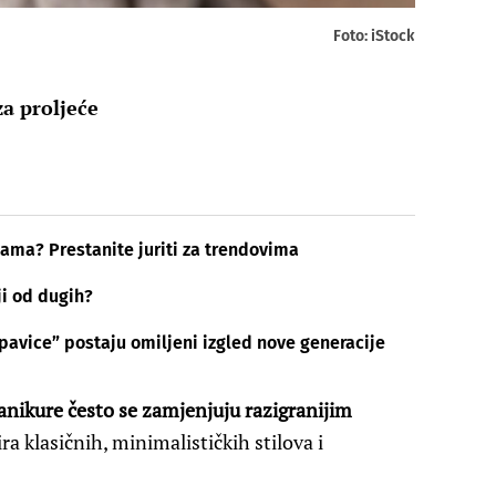
Foto: iStock
za proljeće
ama? Prestanite juriti za trendovima
ji od dugih?
pavice” postaju omiljeni izgled nove generacije
nikure često se zamjenjuju razigranijim
ira klasičnih, minimalističkih stilova i