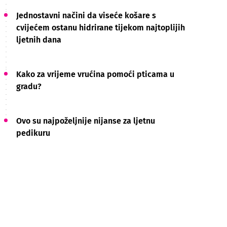
Jednostavni načini da viseće košare s
cvijećem ostanu hidrirane tijekom najtoplijih
ljetnih dana
Kako za vrijeme vrućina pomoći pticama u
gradu?
Ovo su najpoželjnije nijanse za ljetnu
pedikuru