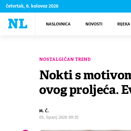
četvrtak, 6. kolovoz 2026
NASLOVNICA
NOVOSTI
RIJEKA
Rijeka
Kultura
Opatija
Hrvatsk
Moda
NK Rije
Sh
NOSTALGIČAN TREND
Nokti s motivom
ovog proljeća. E
M. Č.
05. lipanj 2026 09:35