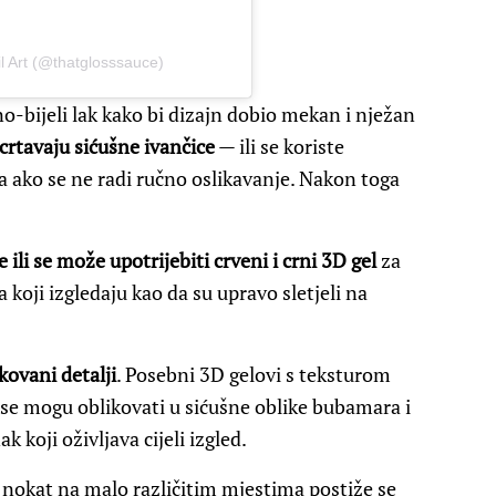
ail Art (@thatglosssauce)
o-bijeli lak kako bi dizajn dobio mekan i nježan
crtavaju sićušne ivančice
— ili se koriste
 ako se ne radi ručno oslikavanje. Nakon toga
 ili se može upotrijebiti crveni i crni 3D gel
za
 koji izgledaju kao da su upravo sletjeli na
kovani detalji
. Posebni 3D gelovi s teksturom
er se mogu oblikovati u sićušne oblike bubamara i
k koji oživljava cijeli izgled.
 nokat na malo različitim mjestima postiže se