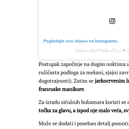
Pogledajte ovu objavu na Instagramu.
Objavu dijeli Paula 💅🏻🌙💗 
Postupak započinje na dugim noktima u 
ružičasta podloga za mekani, sjajni zavr
dugotrajnosti). Zatim se
jarkocrvenim la
francuske manikure
.
Za izradu sićušnih bubamara koristi se a
točka za glavu, a ispod nje malo veća, sv
Može se dodati i poseban detalj pomoću 