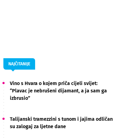
NAJČITANIJE
Vino s Hvara o kojem priča cijeli svijet:
“Plavac je nebrušeni dijamant, a ja sam ga
izbrusio”
Talijanski tramezzini s tunom i jajima odličan
su zalogaj za ljetne dane