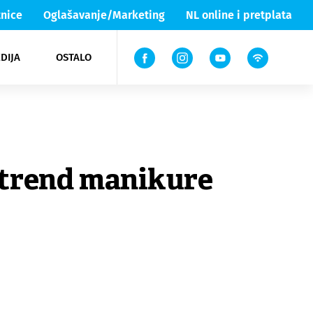
nice
Oglašavanje/Marketing
NL online i pretplata
DIJA
OSTALO
ar
ortovi
 List TV
entari
elgood
Lika & Senj
 trend manikure