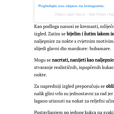
Pogledajte ovu objavu na Instagramu.
Objavu dijeli Sierra – Nail Polish | N
Kao podloga nanosi se kremasti, mliječn
izgled. Zatim se
bijelim i žutim lakom is
naljepnice za nokte s cvjetnim motivima
slijedi glavni dio manikure: bubamare.
Mogu se
nacrtati, nanijeti kao naljepnice
stvaranje realističnih, ispupčenih kukaca
nokte.
Za napredniji izgled preporučuju se
obli
nalik glini vrlo su jednostavni za rad j
lagano utisnuti na nokat za reljefni učina
Postavljanjem po jednog kukca na svaki