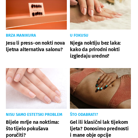
BRZA MANIKURA
U FOKUSU
Jesu li press-on nokti nova
Njega noktiju bez laka:
ljetna alternativa salonu?
kako da prirodni nokti
izgledaju uredno?
NISU SAMO ESTETSKI PROBLEM
ŠTO ODABRATI?
Bijele mrlje na noktima:
Gel ili klasični lak tijekom
što tijelo pokušava
ljeta? Donosimo prednosti
poručiti?
i mane obje opcije