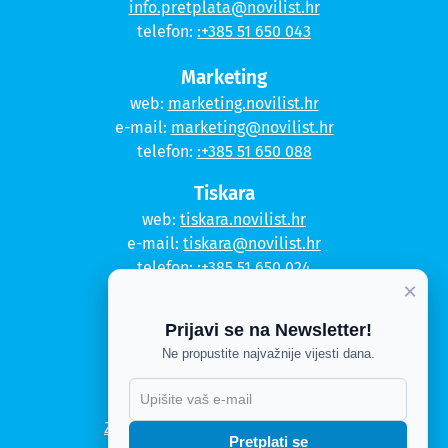
info.pretplata@novilist.hr
telefon:
:+385 51 650 043
Marketing
web:
marketing.novilist.hr
e-mail:
marketing@novilist.hr
telefon:
:+385 51 650 088
Tiskara
web:
tiskara.novilist.hr
e-mail:
tiskara@novilist.hr
telefon:
:+385 51 650 024
×
Copyright © 2020. Novi list
Prijavi se na Newsletter!
Kontakt
Ne propustite najvažnije vijesti dana.
Politika privatnosti
Politika kolačića
Zahtjev za pristup informacijama
Pretplati se