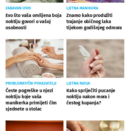
ZABAVAN UVID
LJETNA MANIKURA
Evo što vaša omiljena boja
Znamo kako produžiti
noktiju govori o vašoj
trajanje običnog laka
osobnosti
tijekom godišnjeg odmora
PROBLEMATIČNI POKAZATELJI
LJETNA NJEGA
Česte pogreške u njezi
Kako spriječiti pucanje
noktiju koje vaša
noktiju nakon mora i
manikerka primijeti čim
čestog kupanja?
sjednete u stolac