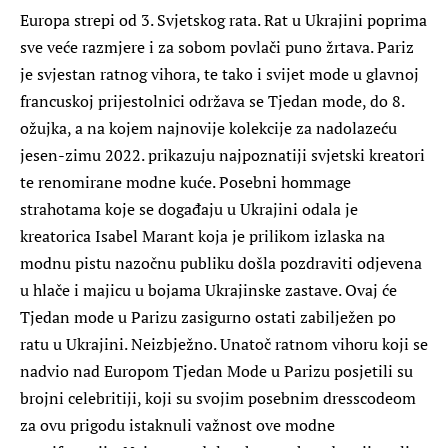
Europa strepi od 3. Svjetskog rata. Rat u Ukrajini poprima
sve veće razmjere i za sobom povlači puno žrtava. Pariz
je svjestan ratnog vihora, te tako i svijet mode u glavnoj
francuskoj prijestolnici održava se Tjedan mode, do 8.
ožujka, a na kojem najnovije kolekcije za nadolazeću
jesen-zimu 2022. prikazuju najpoznatiji svjetski kreatori
te renomirane modne kuće. Posebni hommage
strahotama koje se događaju u Ukrajini odala je
kreatorica Isabel Marant koja je prilikom izlaska na
modnu pistu nazočnu publiku došla pozdraviti odjevena
u hlače i majicu u bojama Ukrajinske zastave. Ovaj će
Tjedan mode u Parizu zasigurno ostati zabilježen po
ratu u Ukrajini. Neizbježno. Unatoč ratnom vihoru koji se
nadvio nad Europom Tjedan Mode u Parizu posjetili su
brojni celebritiji, koji su svojim posebnim dresscodeom
za ovu prigodu istaknuli važnost ove modne