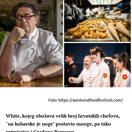
Foto: https://weekendfoodfestival.com/
White, kojeg obožava velik broj hrvatskih chefova,
"na kuharske je noge" postavio mnoge, pa tako
primjerice i Gordona Ramsaya