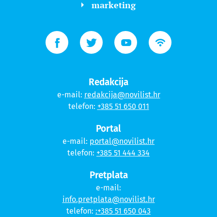
marketing
Redakcija
e-mail:
redakcija@novilist.hr
telefon:
+385 51 650 011
Portal
e-mail:
portal@novilist.hr
telefon:
+385 51 444 334
Pretplata
e-mail:
info.pretplata@novilist.hr
telefon:
:+385 51 650 043