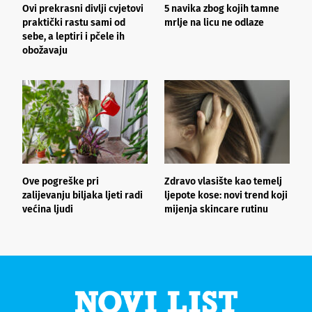
Ovi prekrasni divlji cvjetovi
5 navika zbog kojih tamne
K
praktički rastu sami od
mrlje na licu ne odlaze
p
sebe, a leptiri i pčele ih
obožavaju
Ove pogreške pri
Zdravo vlasište kao temelj
3
zalijevanju biljaka ljeti radi
ljepote kose: novi trend koji
i
većina ljudi
mijenja skincare rutinu
h