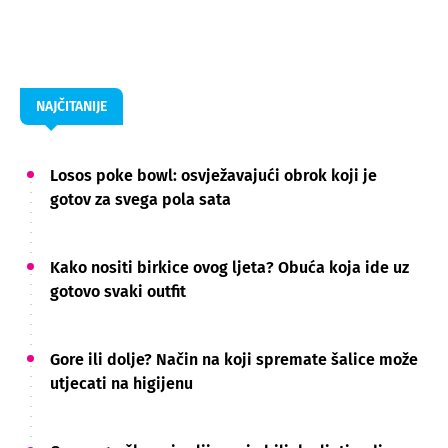
NAJČITANIJE
Losos poke bowl: osvježavajući obrok koji je
gotov za svega pola sata
Kako nositi birkice ovog ljeta? Obuća koja ide uz
gotovo svaki outfit
Gore ili dolje? Način na koji spremate šalice može
utjecati na higijenu