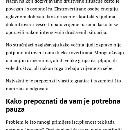
Način na koji doživljavamo društvene situacije često je
povezan i s osobnošću. Ekstrovertirane osobe energiju
uglavnom dobivaju kroz druženje i kontakt s ljudima,
dok introverti češće trebaju vrijeme nasamo kako bi se
oporavili nakon intenzivnih društvenih situacija.
No stručnjaci naglašavaju kako većina ljudi zapravo nije
potpuno introvertirana ili ekstrovertirana. Mnogi uživaju
u manjim druženjima, ali ih velike grupe iscrpljuju, ili
vole društvo, ali nakon toga trebaju vrijeme za sebe.
Najvažnije je prepoznati vlastite granice i razumjeti što
nam zaista odgovara.
Kako prepoznati da vam je potrebna
pauza
Problem je što mnogi primijete iscrpljenost tek kada
potpuno “pregore”. Prvi znakovi često su puno suptilniji.