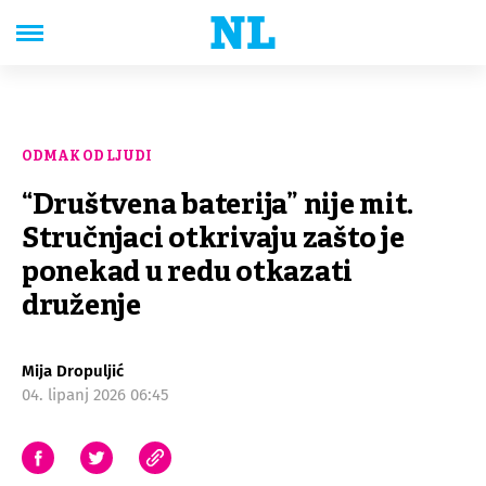
ODMAK OD LJUDI
“Društvena baterija” nije mit.
Stručnjaci otkrivaju zašto je
ponekad u redu otkazati
druženje
Mija Dropuljić
04. lipanj 2026 06:45