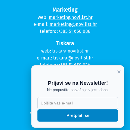
Marketing
web:
marketing.novilist.hr
e-mail:
marketing@novilist.hr
telefon:
:+385 51 650 088
Tiskara
web:
tiskara.novilist.hr
e-mail:
tiskara@novilist.hr
telefon:
:+385 51 650 024
×
Copyright © 2020. Novi list
Prijavi se na Newsletter!
Ne propustite najvažnije vijesti dana.
Kontakt
Politika privatnosti
X
Politika kolačića
Zahtjev za pristup informacijama
Pretplati se
Impressum