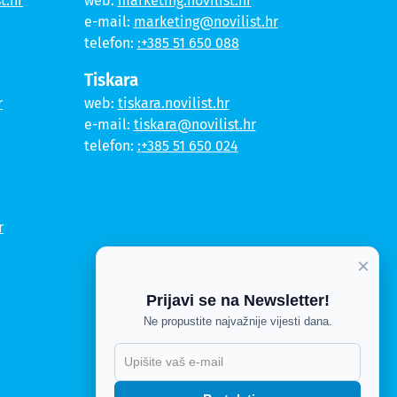
t.hr
web:
marketing.novilist.hr
e-mail:
marketing@novilist.hr
telefon:
:+385 51 650 088
Tiskara
r
web:
tiskara.novilist.hr
e-mail:
tiskara@novilist.hr
telefon:
:+385 51 650 024
r
×
Prijavi se na Newsletter!
Ne propustite najvažnije vijesti dana.