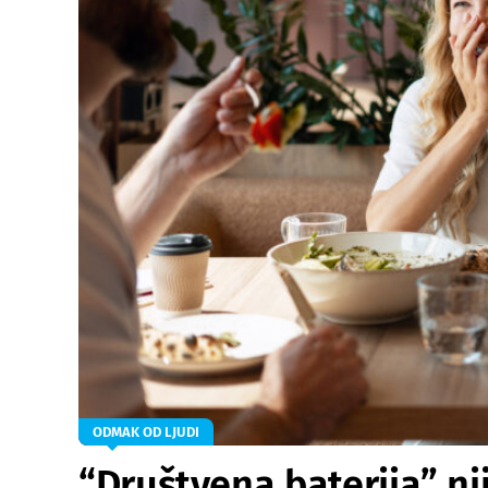
ODMAK OD LJUDI
“Društvena baterija” nij