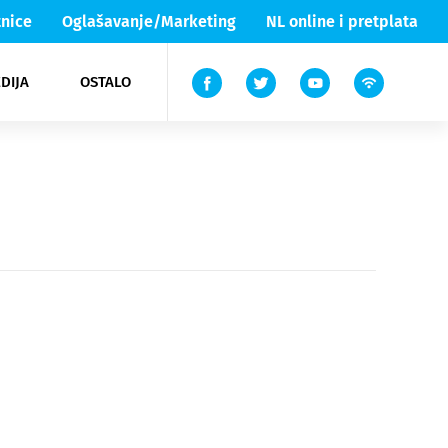
nice
Oglašavanje/Marketing
NL online i pretplata
DIJA
OSTALO
ar
ortovi
 List TV
entari
elgood
Lika & Senj