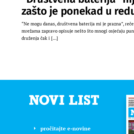
zašto je ponekad u red
“Ne mogu danas, društvena baterija mi je prazna”, reč
mrežama zapravo opisuje nešto što mnogi osjećaju puno 
druženja čak i […]
pročitajte e-novine