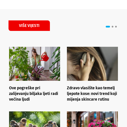
VIŠE VIJESTI
Ove pogreške pri
Zdravo vlasište kao temelj
3
zalijevanju biljaka ljeti radi
ljepote kose: novi trend koji
i
većina ljudi
mijenja skincare rutinu
h