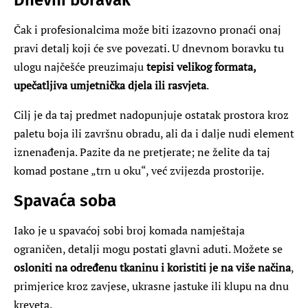
Čak i profesionalcima može biti izazovno pronaći onaj
pravi detalj koji će sve povezati. U dnevnom boravku tu
ulogu najčešće preuzimaju
tepisi velikog formata,
upečatljiva umjetnička djela ili rasvjeta
.
Cilj je da taj predmet nadopunjuje ostatak prostora kroz
paletu boja ili završnu obradu, ali da i dalje nudi element
iznenađenja. Pazite da ne pretjerate; ne želite da taj
komad postane „trn u oku“, već zvijezda prostorije.
Spavaća soba
Iako je u spavaćoj sobi broj komada namještaja
ograničen, detalji mogu postati glavni aduti. Možete se
osloniti na određenu tkaninu i koristiti je na više načina
,
primjerice kroz zavjese, ukrasne jastuke ili klupu na dnu
kreveta.