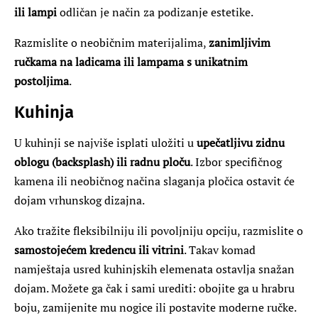
ili lampi
odličan je način za podizanje estetike.
Razmislite o neobičnim materijalima,
zanimljivim
ručkama na ladicama ili lampama s unikatnim
postoljima
.
Kuhinja
U kuhinji se najviše isplati uložiti u
upečatljivu zidnu
oblogu (backsplash) ili radnu ploču
. Izbor specifičnog
kamena ili neobičnog načina slaganja pločica ostavit će
dojam vrhunskog dizajna.
Ako tražite fleksibilniju ili povoljniju opciju, razmislite o
samostojećem kredencu ili vitrini
. Takav komad
namještaja usred kuhinjskih elemenata ostavlja snažan
dojam. Možete ga čak i sami urediti: obojite ga u hrabru
boju, zamijenite mu nogice ili postavite moderne ručke.