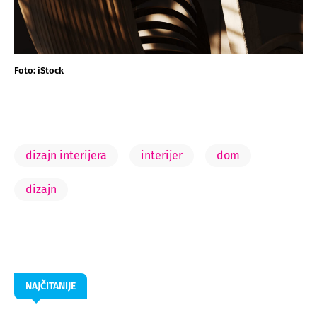
Foto: iStock
dizajn interijera
interijer
dom
dizajn
NAJČITANIJE