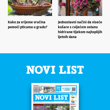
Kako za vrijeme vrućina
Jednostavni načini da viseće
O
pomoći pticama u gradu?
košare s cvijećem ostanu
z
hidrirane tijekom najtoplijih
ljetnih dana