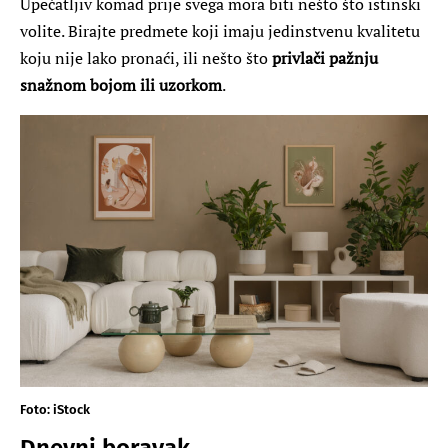
Upečatljiv komad prije svega mora biti nešto što istinski
volite. Birajte predmete koji imaju jedinstvenu kvalitetu
koju nije lako pronaći, ili nešto što
privlači pažnju
snažnom bojom ili uzorkom
.
Foto: iStock
Dnevni boravak