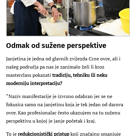
Odmak od sužene perspektive
Janjetina je jedna od glavnih zvijezda Crne ovce, ali i
našeg područja pa nas je zanimalo želi li kroz
masterclass pokazati
tradiciju, tehniku ili neku
moderniju interpretaciju?
“Naziv manifestacije je izvrsno odabran jer se ne
fokusira samo na janjetinu koja je tek jedan od darova
ovce. Kao profesionalac često ukazujem na tu suženu
perspektivu u kojoj je janje početak i kraj.
To je
redukcionistički
pristup
koji značajno smanjuje