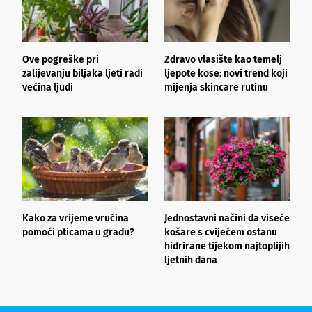
Ove pogreške pri
Zdravo vlasište kao temelj
3
zalijevanju biljaka ljeti radi
ljepote kose: novi trend koji
i
većina ljudi
mijenja skincare rutinu
h
Kako za vrijeme vrućina
Jednostavni načini da viseće
O
pomoći pticama u gradu?
košare s cvijećem ostanu
z
hidrirane tijekom najtoplijih
ljetnih dana