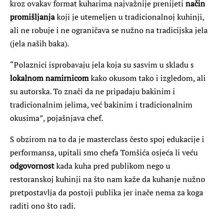
kroz ovakav format kuharima najvažnije prenijeti
način
promišljanja
koji je utemeljen u tradicionalnoj kuhinji,
ali ne robuje i ne ograničava se nužno na tradicijska jela
(jela naših baka).
“Polaznici isprobavaju jela koja su sasvim u skladu s
lokalnom namirnicom
kako okusom tako i izgledom, ali
su autorska. To znači da ne pripadaju bakinim i
tradicionalnim jelima, već bakinim i tradicionalnim
okusima”, pojašnjava chef.
S obzirom na to da je masterclass često spoj edukacije i
performansa, upitali smo chefa Tomšića osjeća li veću
odgovornost
kada kuha pred publikom nego u
restoranskoj kuhinji na što nam kaže da kuhanje nužno
pretpostavlja da postoji publika jer inače nema za koga
raditi ono što radi.