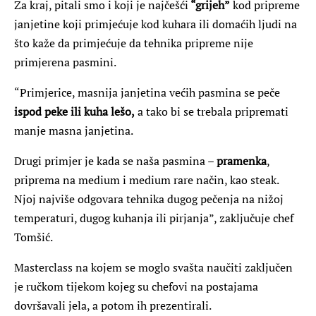
Za kraj, pitali smo i koji je najčešći
“grijeh”
kod pripreme
janjetine koji primjećuje kod kuhara ili domaćih ljudi na
što kaže da primjećuje da tehnika pripreme nije
primjerena pasmini.
“Primjerice, masnija janjetina većih pasmina se peče
ispod peke ili kuha lešo,
a tako bi se trebala pripremati
manje masna janjetina.
Drugi primjer je kada se naša pasmina –
pramenka
,
priprema na medium i medium rare način, kao steak.
Njoj najviše odgovara tehnika dugog pečenja na nižoj
temperaturi, dugog kuhanja ili pirjanja”, zaključuje chef
Tomšić.
Masterclass na kojem se moglo svašta naučiti zaključen
je ručkom tijekom kojeg su chefovi na postajama
dovršavali jela, a potom ih prezentirali.