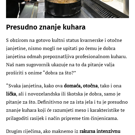
Presudno znanje kuhara
S obzirom na gotovo kultni status kvarnerske i otočne
janjetine, nismo mogli ne upitati po čemu je dobra
janjetina odmah prepoznatljiva profesionalnom kuharu.
Naš nam sugovornik ukazuje na to da pitanje valja
proširiti s onime “dobra za što?”
“Svaka janjetina, kako ova
domaća, otočna
, tako i ona
lička
, ali i novozelandska ili škotska je dobra, samo je
pitanje za što. Definitivno ne za ista jela i tu je presudno
znanje kuhara koji će razumjeti meso i karakteristike te
prilagoditi rasijek i način pripreme tim činjenicama.
Drugim riječima, ako maknemo iz
rakursa intenzivnu