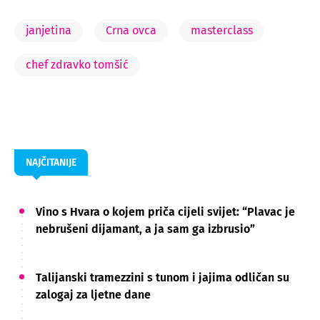
janjetina
Crna ovca
masterclass
chef zdravko tomšić
NAJČITANIJE
Vino s Hvara o kojem priča cijeli svijet: “Plavac je
nebrušeni dijamant, a ja sam ga izbrusio”
Talijanski tramezzini s tunom i jajima odličan su
zalogaj za ljetne dane