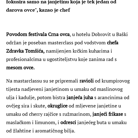
fokusira samo na janjetinu koja je tek jedan od
darova ovce", kazao je chef
Povodom festivala Crna ovca
, u hotelu Dobrovit u Baški
održan je poseban masterclass pod vodstvom
chefa
Zdravka Tomšića,
namijenjen krčkim kuharima i
profesionalcima u ugostiteljstvu koje zanima rad s
mesom ovce.
Na mastarclassu su se pripremali
ravioli
od krumpirovog
tijesta nadjeveni janjetinom u umaku od maslinovog
ulja i kadulje, potom bistra
janjeća juha
s arancinima od
ovčjeg sira i skute,
okruglice
od mljevene janjetine u
umaku od cherry rajčice s ružmarinom,
janjeći frikase
s
maslačkom i limunom, i
odresci
janjećeg buta u umaku
od žlahtine i aromatičnog bilja.