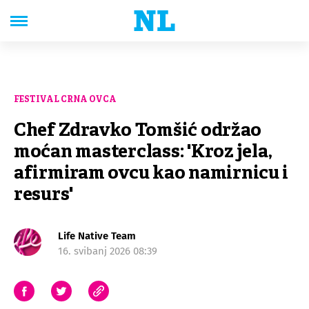
FESTIVAL CRNA OVCA
Chef Zdravko Tomšić održao
moćan masterclass: 'Kroz jela,
afirmiram ovcu kao namirnicu i
resurs'
Life Native Team
16. svibanj 2026 08:39