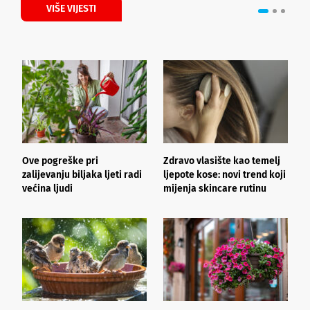
VIŠE VIJESTI
Ove pogreške pri
Zdravo vlasište kao temelj
3
zalijevanju biljaka ljeti radi
ljepote kose: novi trend koji
i
većina ljudi
mijenja skincare rutinu
h