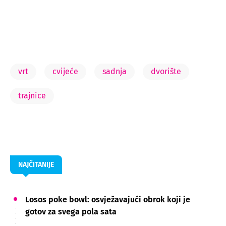
vrt
cvijeće
sadnja
dvorište
trajnice
NAJČITANIJE
Losos poke bowl: osvježavajući obrok koji je
gotov za svega pola sata