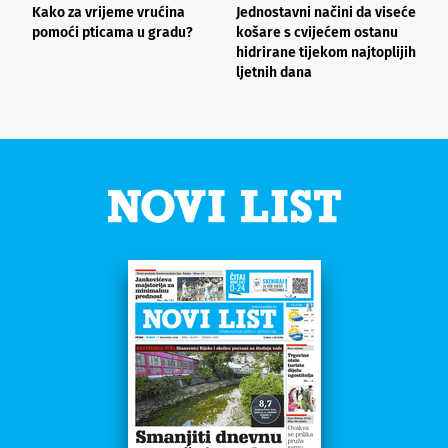
Kako za vrijeme vrućina
Jednostavni načini da viseće
O
pomoći pticama u gradu?
košare s cvijećem ostanu
z
hidrirane tijekom najtoplijih
ljetnih dana