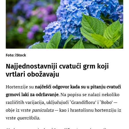
Foto: iStock
Najjednostavniji cvatući grm koji
vrtlari obožavaju
Hortenzije su
najčešći odgovor kada su u pitanju cvatući
grmovi laki za održavanje
. Na popisu se nalazi nekoliko
različitih varijacija, uključujući ‘Grandifloru’ i ‘Bobo’ —
obje iz vrste
paniculata
— kao i hrastolisnu hortenziju iz
vrste
quercifolia
.