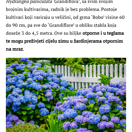
Hydrangea paniculata
‘Grandiflora’, sa svim svojim
brojnim kultivarima, radnik je bez problema. Postoje
kultivari koji variraju u veličini, od grma ‘Bobo’ visine 60
do 90 cm, pa sve do ‘Grandiflore’ u obliku stabla koja
doseže 3 do 4,5 metra. Ove su biljke
otporne i u teglama
te mogu preživjeti cijelu zimu u žardinjerama otpornim
na mraz
.