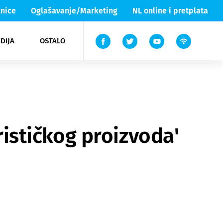
nice
Oglašavanje/Marketing
NL online i pretplata
DIJA
OSTALO
ar
ortovi
 List TV
entari
elgood
Lika & Senj
urističkog proizvoda'