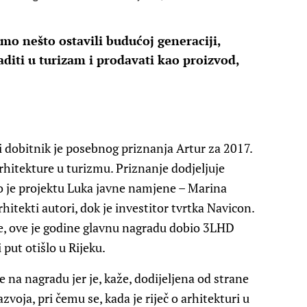
smo nešto ostavili budućoj generaciji,
aditi u turizam i prodavati kao proizvod,
i dobitnik je posebnog priznanja Artur za 2017.
arhitekture u turizmu. Priznanje dodjeljuje
no je projektu Luka javne namjene – Marina
hitekti autori, dok je investitor tvrtka Navicon.
ne, ove je godine glavnu nagradu dobio 3LHD
 put otišlo u Rijeku.
e na nagradu jer je, kaže, dodijeljena od strane
voja, pri čemu se, kada je riječ o arhitekturi u