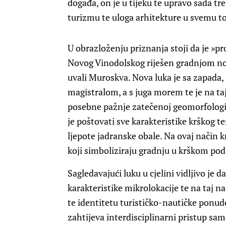
događa, on je u tijeku te upravo sada tr
turizmu te uloga arhitekture u svemu t
U obrazloženju priznanja stoji da je »
Novog Vinodolskog riješen gradnjom nov
uvali Muroskva. Nova luka je sa zapada,
magistralom, a s juga morem te je na t
posebne pažnje zatečenoj geomorfologij
je poštovati sve karakteristike krškog te
ljepote jadranske obale. Na ovaj način 
koji simboliziraju gradnju u krškom pod
Sagledavajući luku u cjelini vidljivo je 
karakteristike mikrolokacije te na taj n
te identitetu turističko-nautičke ponud
zahtijeva interdisciplinarni pristup sa