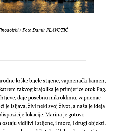
inodolski / Foto Damir PLAVOTIĆ
prirodne krške bijele stijene, vapnenački kamen,
ekstrem takvog krajolika je primjerice otok Pag.
 zahtjeve, daje posebnu mikroklimu, vapnenac
 je isijava, živi neki svoj život, a naša je ideja
ispozicije lokacije. Marina je gotovo
ostaju vidljivi i stijene, i more, i drugi objekti.