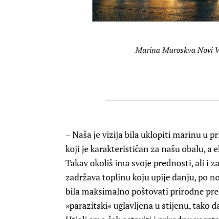
Marina Muroskva Novi V
– Naša je vizija bila uklopiti marinu u 
koji je karakterističan za našu obalu, a 
Takav okoliš ima svoje prednosti, ali i
zadržava toplinu koju upije danju, po noći
bila maksimalno poštovati prirodne pred
»parazitski« uglavljena u stijenu, tako da 