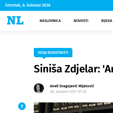
četvrtak, 6. kolovoz 2026
NASLOVNICA
NOVOSTI
RIJEKA
Rijeka
Kultura
Opatija
Hrvatsk
Moda
NK Rije
Sh
VIZIJA BUDUĆNOSTI
Siniša Zdjelar: '
Aneli Dragojević Mijatović
30. studeni 2017 07:35