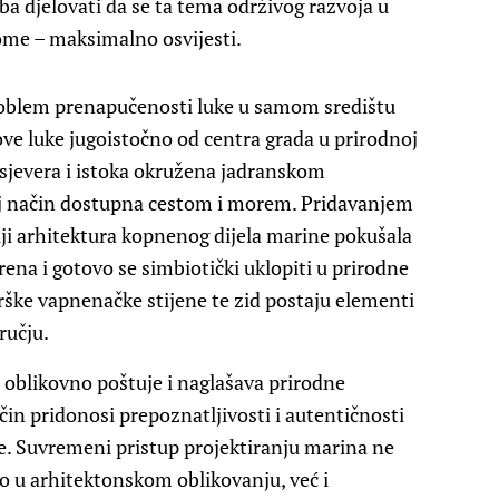
eba djelovati da se ta tema održivog razvoja u
ome – maksimalno osvijesti.
problem prenapučenosti luke u samom središtu
e luke jugoistočno od centra grada u prirodnoj
 sjevera i istoka okružena jadranskom
aj način dostupna cestom i morem. Pridavanjem
i arhitektura kopnenog dijela marine pokušala
rena i gotovo se simbiotički uklopiti u prirodne
krške vapnenačke stijene te zid postaju elementi
ručju.
da oblikovno poštuje i naglašava prirodne
ačin pridonosi prepoznatljivosti i autentičnosti
e. Suvremeni pristup projektiranju marina ne
mo u arhitektonskom oblikovanju, već i