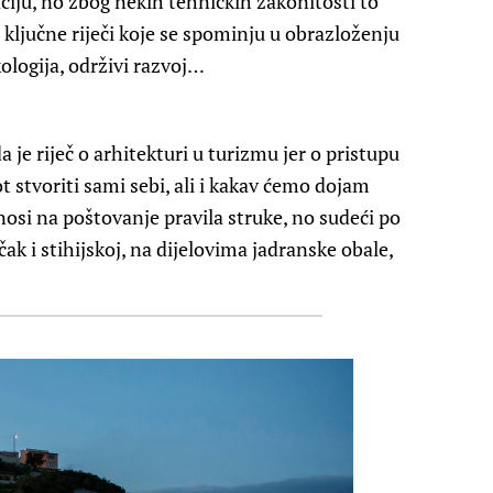
aciju, no zbog nekih tehničkih zakonitosti to
a, ključne riječi koje se spominju u obrazloženju
kologija, održivi razvoj…
 je riječ o arhitekturi u turizmu jer o pristupu
t stvoriti sami sebi, ali i kakav ćemo dojam
nosi na poštovanje pravila struke, no sudeći po
čak i stihijskoj, na dijelovima jadranske obale,