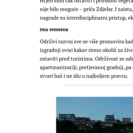
Htjeli smo čak ostaviti i prirodnu veget
nije bilo moguće – priča Zdjelar. I zaist
nagrade su interdisciplinarni pristup, e
Ima vremena
Održivi razvoj sve se više promovira kada
izgradnji ovisi kakav ćemo okoliš za živo
ostaviti pred turistima. Održivost se od
apartmanizaciji, pretjeranoj gradnji, pa 
stvari baš i ne idu u najboljem pravcu.