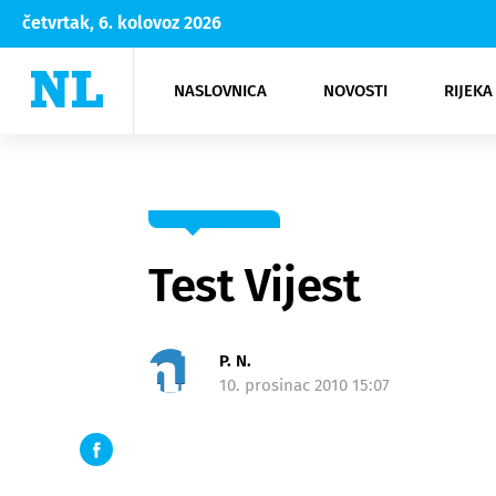
četvrtak, 6. kolovoz 2026
NASLOVNICA
NOVOSTI
RIJEKA
Rijeka
Kultura
Opatija
Hrvatsk
Moda
NK Rije
Sh
Test Vijest
P. N.
10. prosinac 2010 15:07