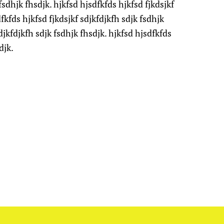
fsdhjk fhsdjk. hjkfsd hjsdfkfds hjkfsd fjkdsjkf
fkfds hjkfsd fjkdsjkf sdjkfdjkfh sdjk fsdhjk
djkfdjkfh sdjk fsdhjk fhsdjk. hjkfsd hjsdfkfds
djk.