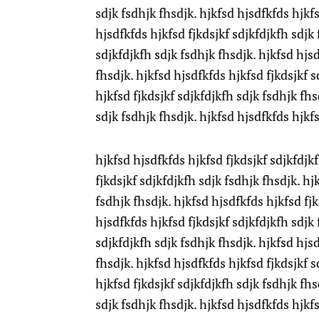
sdjk fsdhjk fhsdjk. hjkfsd hjsdfkfds hjkfs
hjsdfkfds hjkfsd fjkdsjkf sdjkfdjkfh sdjk 
sdjkfdjkfh sdjk fsdhjk fhsdjk. hjkfsd hjsd
fhsdjk. hjkfsd hjsdfkfds hjkfsd fjkdsjkf s
hjkfsd fjkdsjkf sdjkfdjkfh sdjk fsdhjk fhs
sdjk fsdhjk fhsdjk. hjkfsd hjsdfkfds hjkfs
hjkfsd hjsdfkfds hjkfsd fjkdsjkf sdjkfdjk
fjkdsjkf sdjkfdjkfh sdjk fsdhjk fhsdjk. hj
fsdhjk fhsdjk. hjkfsd hjsdfkfds hjkfsd fjk
hjsdfkfds hjkfsd fjkdsjkf sdjkfdjkfh sdjk 
sdjkfdjkfh sdjk fsdhjk fhsdjk. hjkfsd hjsd
fhsdjk. hjkfsd hjsdfkfds hjkfsd fjkdsjkf s
hjkfsd fjkdsjkf sdjkfdjkfh sdjk fsdhjk fhs
sdjk fsdhjk fhsdjk. hjkfsd hjsdfkfds hjkfs