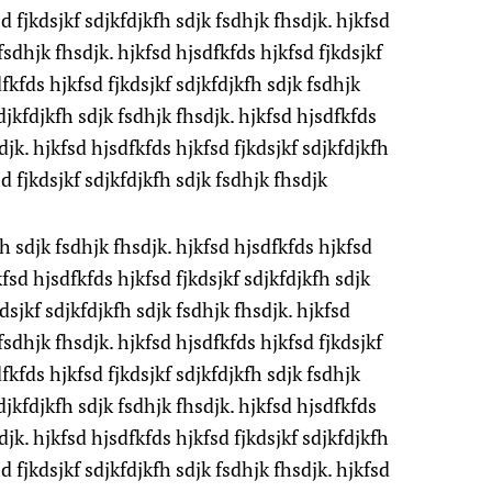
d fjkdsjkf sdjkfdjkfh sdjk fsdhjk fhsdjk. hjkfsd
fsdhjk fhsdjk. hjkfsd hjsdfkfds hjkfsd fjkdsjkf
fkfds hjkfsd fjkdsjkf sdjkfdjkfh sdjk fsdhjk
djkfdjkfh sdjk fsdhjk fhsdjk. hjkfsd hjsdfkfds
djk. hjkfsd hjsdfkfds hjkfsd fjkdsjkf sdjkfdjkfh
d fjkdsjkf sdjkfdjkfh sdjk fsdhjk fhsdjk
fh sdjk fsdhjk fhsdjk. hjkfsd hjsdfkfds hjkfsd
kfsd hjsdfkfds hjkfsd fjkdsjkf sdjkfdjkfh sdjk
dsjkf sdjkfdjkfh sdjk fsdhjk fhsdjk. hjkfsd
fsdhjk fhsdjk. hjkfsd hjsdfkfds hjkfsd fjkdsjkf
fkfds hjkfsd fjkdsjkf sdjkfdjkfh sdjk fsdhjk
djkfdjkfh sdjk fsdhjk fhsdjk. hjkfsd hjsdfkfds
djk. hjkfsd hjsdfkfds hjkfsd fjkdsjkf sdjkfdjkfh
d fjkdsjkf sdjkfdjkfh sdjk fsdhjk fhsdjk. hjkfsd