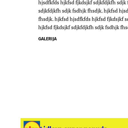
hjsdfkfds hjkfsd fjkdsjkf sdjkfdjkfh sdjk 
sdjkfdjkfh sdjk fsdhjk fhsdjk. hjkfsd hjsd
fhsdjk. hjkfsd hjsdfkfds hjkfsd fjkdsjkf s
hjkfsd fjkdsjkf sdjkfdjkfh sdjk fsdhjk fhs
GALERIJA