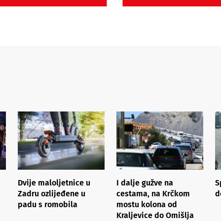
Dvije maloljetnice u
I dalje gužve na
S
Zadru ozlijeđene u
cestama, na Krčkom
d
padu s romobila
mostu kolona od
Kraljevice do Omišlja