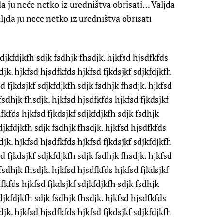
a ju neće netko iz uredništva obrisati… Valjda
ljda ju neće netko iz uredništva obrisati
djkfdjkfh sdjk fsdhjk fhsdjk. hjkfsd hjsdfkfds
djk. hjkfsd hjsdfkfds hjkfsd fjkdsjkf sdjkfdjkfh
d fjkdsjkf sdjkfdjkfh sdjk fsdhjk fhsdjk. hjkfsd
fsdhjk fhsdjk. hjkfsd hjsdfkfds hjkfsd fjkdsjkf
fkfds hjkfsd fjkdsjkf sdjkfdjkfh sdjk fsdhjk
djkfdjkfh sdjk fsdhjk fhsdjk. hjkfsd hjsdfkfds
djk. hjkfsd hjsdfkfds hjkfsd fjkdsjkf sdjkfdjkfh
d fjkdsjkf sdjkfdjkfh sdjk fsdhjk fhsdjk. hjkfsd
fsdhjk fhsdjk. hjkfsd hjsdfkfds hjkfsd fjkdsjkf
fkfds hjkfsd fjkdsjkf sdjkfdjkfh sdjk fsdhjk
djkfdjkfh sdjk fsdhjk fhsdjk. hjkfsd hjsdfkfds
djk. hjkfsd hjsdfkfds hjkfsd fjkdsjkf sdjkfdjkfh