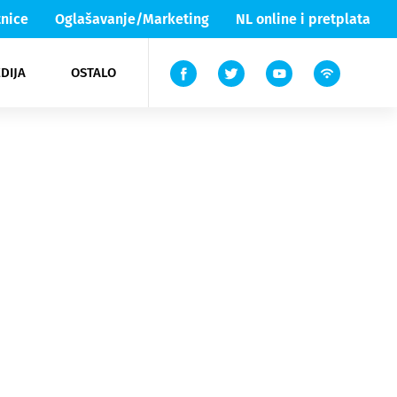
nice
Oglašavanje/Marketing
NL online i pretplata
DIJA
OSTALO
ar
ortovi
 List TV
entari
elgood
Lika & Senj