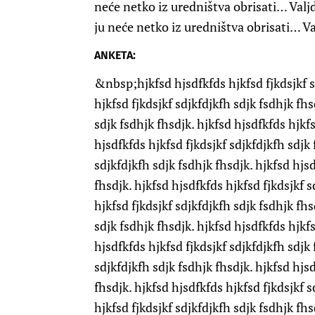
neće netko iz uredništva obrisati… Valjd
ju neće netko iz uredništva obrisati… Va
ANKETA:
&nbsp;hjkfsd hjsdfkfds hjkfsd fjkdsjkf s
hjkfsd fjkdsjkf sdjkfdjkfh sdjk fsdhjk fhs
sdjk fsdhjk fhsdjk. hjkfsd hjsdfkfds hjkfs
hjsdfkfds hjkfsd fjkdsjkf sdjkfdjkfh sdjk 
sdjkfdjkfh sdjk fsdhjk fhsdjk. hjkfsd hjsd
fhsdjk. hjkfsd hjsdfkfds hjkfsd fjkdsjkf s
hjkfsd fjkdsjkf sdjkfdjkfh sdjk fsdhjk fhs
sdjk fsdhjk fhsdjk. hjkfsd hjsdfkfds hjkfs
hjsdfkfds hjkfsd fjkdsjkf sdjkfdjkfh sdjk 
sdjkfdjkfh sdjk fsdhjk fhsdjk. hjkfsd hjsd
fhsdjk. hjkfsd hjsdfkfds hjkfsd fjkdsjkf s
hjkfsd fjkdsjkf sdjkfdjkfh sdjk fsdhjk fhs