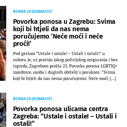
BORBA ZA JEDNAKOST
Povorka ponosa u Zagrebu: Svima
koji bi htjeli da nas nema
poručujemo ‘Neće moći i neće
proći!’
Pod geslom “Ustale i ostale! – Ustali i ostali!” u
subotu je, uz pratnju jakog policijskog osiguranja i bez
izgreda, Zagrebom prošla 23. Povorka ponosa LGBTIQ+
zajednice, osoba i duginih obitelji s porukom: “Svima
koji bi htjeli da nas nema poručujemo: Neće moći […]
BORBA ZA JEDNAKOST
Povorka ponosa ulicama centra
Zagreba: “Ustale i ostale! – Ustali i
ostali!”