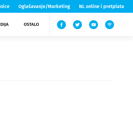
nice
Oglašavanje/Marketing
NL online i pretplata
DIJA
OSTALO
ar
ortovi
 List TV
entari
elgood
Lika & Senj