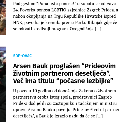
Pod geslom “Puna usta ponosa!” u subotu se održava
24. Povorka ponosa LGBTIQ zajednice Zagreb Pridea, a
nakon okupljanja na Trgu Republike Hrvatske ispred
HNK, povorka je krenula prema Parku Ribnjak gdje će
se održati središnji program. Ovogodišnja […]
SDP-OVAC
Arsen Bauk proglašen “Prideovim
životnim partnerom desetljeća”.
Već ima titulu “počasne lezbijke”
U povodu 10 godina od donošenja Zakona o životnom
partnerstvu osoba istog spola, predstavnici Zagreb
Pride-a dodijelili su zastupniku i tadašnjem ministru
uprave Arsenu Bauku povelju ‘Pride-ov životni partner
desetljeća’, a Bauk je izrazio nadu da će se […]