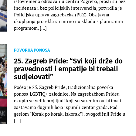
istovremeno održavali u centru Zagreba, prošli su bez
incidenata i bez policijskih intervencija, potvrdila je
Policijska uprava zagrebačka (PUZ). Oba javna
okupljanja protekla su mirno i u skladu s planiranim
programom, […]
POVORKA PONOSA
25. Zagreb Pride: “Svi koji drže do
pravednosti i empatije bi trebali
sudjelovati”
Počeo je 25. Zagreb Pride, tradicionalna povorka
ponosa LGBTIQ+ zajednice. Na zagrebačkom Prideu
okupio se velik broj ljudi koji su šarenim outfitima i
zastavama duginih boja ispunili centar grada. Pod
geslom “Korak po korak, iskorak”!, ovogodišnji Pride u
[…]