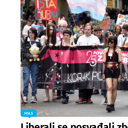
HSLS
Liberali se posvađali z