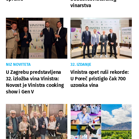
vinarstva
NIZ NOVITETA
32. IZDANJE
U Zagrebu predstavljena
Vinistra opet ruši rekorde:
32. izložba vina Vinistra:
U Poreč pristiglo čak 700
Novost je Vinistra cooking
uzoraka vina
show i Gen V