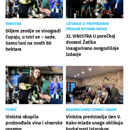
VINISTRA
UŽIVANJE U PROFINJENIM
VINSKIM NOTAMA REGIJE
Diljem zemlje se vinogradi
32. VINISTRA U porečkoj
čupaju, u Istri se – sade.
dvorani Žatika
Samo lani na novih 80
inaugurirano ovogodišnje
hektara
izdanje
POREČ
NAJZNAČAJNIJI DOMAĆI SAJAM
Vinistra okupila
Vinistra predstavlja Gen V.
proizvođače vina i vinarske
Kako mlade snage oblikuju
opreme
budućnost istarskog