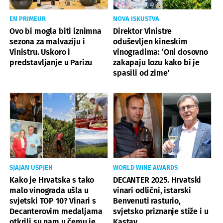
EN PRIMEUR
NOVA ISKUSTVA
Ovo bi mogla biti iznimna
Direktor Vinistre
sezona za malvaziju i
oduševljen kineskim
Vinistru. Uskoro i
vinogradima: ‘Oni dosovno
predstavljanje u Parizu
zakapaju lozu kako bi je
spasili od zime’
SJAJAN USPJEH
WORLD WINE AWARDS
Kako je Hrvatska s tako
DECANTER 2025. Hrvatski
malo vinograda ušla u
vinari odlični, istarski
svjetski TOP 10? Vinari s
Benvenuti rasturio,
Decanterovim medaljama
svjetsko priznanje stiže i u
otkrili su nam u čemu je
Kastav