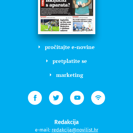
pročitajte e-novine
pretplatite se
marketing
Redakcija
e-mail:
redakcija@novilist.hr