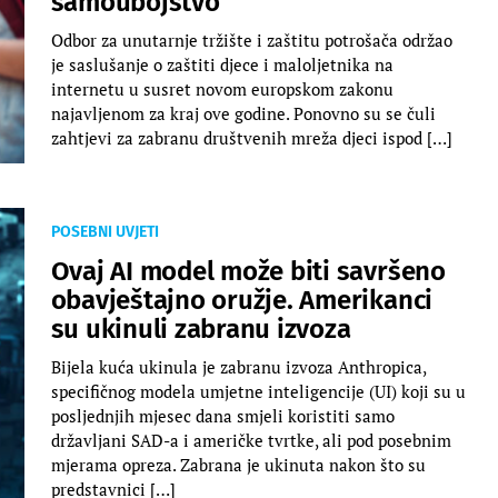
samoubojstvo”
Odbor za unutarnje tržište i zaštitu potrošača održao
je saslušanje o zaštiti djece i maloljetnika na
internetu u susret novom europskom zakonu
najavljenom za kraj ove godine. Ponovno su se čuli
zahtjevi za zabranu društvenih mreža djeci ispod […]
POSEBNI UVJETI
Ovaj AI model može biti savršeno
obavještajno oružje. Amerikanci
su ukinuli zabranu izvoza
Bijela kuća ukinula je zabranu izvoza Anthropica,
specifičnog modela umjetne inteligencije (UI) koji su u
posljednjih mjesec dana smjeli koristiti samo
državljani SAD-a i američke tvrtke, ali pod posebnim
mjerama opreza. Zabrana je ukinuta nakon što su
predstavnici […]