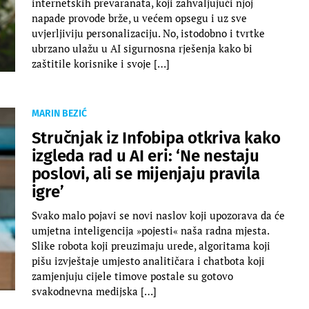
internetskih prevaranata, koji zahvaljujući njoj
napade provode brže, u većem opsegu i uz sve
uvjerljiviju personalizaciju. No, istodobno i tvrtke
ubrzano ulažu u AI sigurnosna rješenja kako bi
zaštitile korisnike i svoje […]
MARIN BEZIĆ
Stručnjak iz Infobipa otkriva kako
izgleda rad u AI eri: ‘Ne nestaju
poslovi, ali se mijenjaju pravila
igre’
Svako malo pojavi se novi naslov koji upozorava da će
umjetna inteligencija »pojesti« naša radna mjesta.
Slike robota koji preuzimaju urede, algoritama koji
pišu izvještaje umjesto analitičara i chatbota koji
zamjenjuju cijele timove postale su gotovo
svakodnevna medijska […]