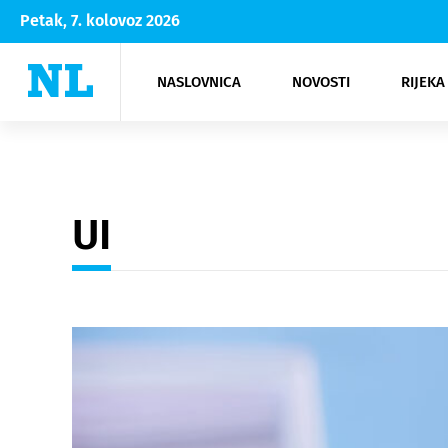
Petak, 7. kolovoz 2026
NASLOVNICA
NOVOSTI
RIJEKA
Rijeka
Kultura
Opatija
Hrvatsk
Moda
NK Rije
Sh
UI