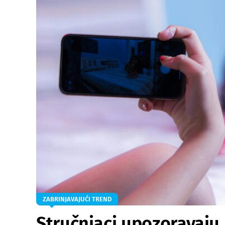
ZABRINJAVAJUĆI TREND
Stručnjaci upozoravaju r