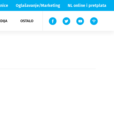
nice
Oglašavanje/Marketing
NL online i pretplata
DIJA
OSTALO
ar
ortovi
 List TV
entari
elgood
Lika & Senj