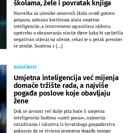
školama, žele i povratak knjiga
Norveška za učenike osnovnih škola uvodi gotovo
potpunu zabranu korištenja alata umjetne
inteligencije, a istovremeno ograničava njihovu
upotrebu u obrazovanju starije djece kako bi spriječila
negativan utjecaj na učenje, rekao je u petak premijer
te zemlje. Suočena s […]
BUDUĆNOST
Umjetna inteligencija već mijenja
domaće tržište rada, a najviše
pogađa poslove koje obavljaju
žene
Dok se javnost već dulje pita hoće li umjetna
inteligencija ljudima »uzeti posao«, najnovija
istraživanja i iskustva iz hrvatskoga gospodarstva
pokazuju da se stvarna promjena događa mnogo