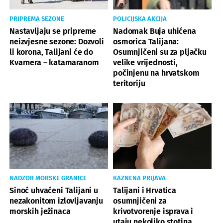
PRIPREMA SEZONE
POLICIJSKA AKCIJA
Nastavljaju se pripreme
Nadomak Buja uhićena
neizvjesne sezone: Dozvoli
osmorica Talijana:
li korona, Talijani će do
Osumnjičeni su za pljačku
Kvarnera – katamaranom
velike vrijednosti,
počinjenu na hrvatskom
teritoriju
NADZOR MORSKE GRANICE
KAZNENA PRIJAVA
Sinoć uhvaćeni Talijani u
Talijani i Hrvatica
nezakonitom izlovljavanju
osumnjičeni za
morskih ježinaca
krivotvorenje isprava i
utaju nekoliko stotina