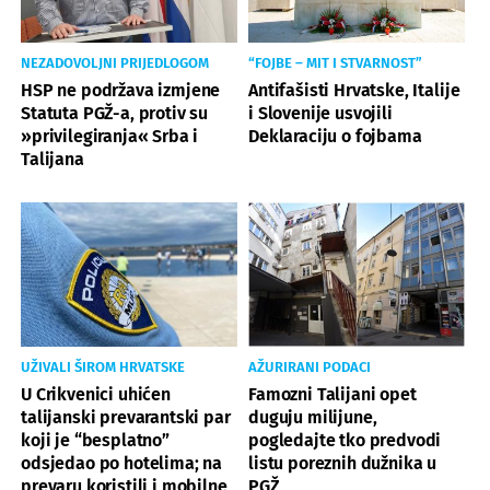
NEZADOVOLJNI PRIJEDLOGOM
“FOJBE – MIT I STVARNOST”
HSP ne podržava izmjene
Antifašisti Hrvatske, Italije
Statuta PGŽ-a, protiv su
i Slovenije usvojili
»privilegiranja« Srba i
Deklaraciju o fojbama
Talijana
UŽIVALI ŠIROM HRVATSKE
AŽURIRANI PODACI
U Crikvenici uhićen
Famozni Talijani opet
talijanski prevarantski par
duguju milijune,
koji je “besplatno”
pogledajte tko predvodi
odsjedao po hotelima; na
listu poreznih dužnika u
prevaru koristili i mobilne
PGŽ