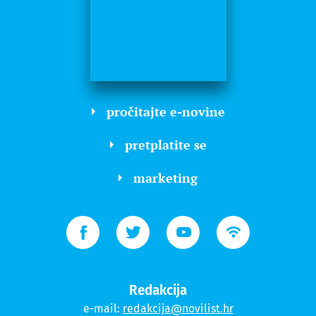
pročitajte e-novine
pretplatite se
marketing
Redakcija
e-mail:
redakcija@novilist.hr