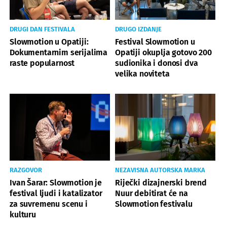
DRUGI DAN FESTIVALA
DRUGO IZDANJE
Slowmotion u Opatiji:
Festival Slowmotion u
Dokumentarnim serijalima
Opatiji okuplja gotovo 200
raste popularnost
sudionika i donosi dva
velika noviteta
RAZGOVOR
NEZAVISNA AUTORSKA MARKA
Ivan Šarar: Slowmotion je
Riječki dizajnerski brend
festival ljudi i katalizator
Nuur debitirat će na
za suvremenu scenu i
Slowmotion festivalu
kulturu