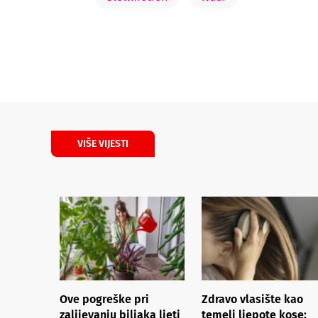
VIŠE VIJESTI
Ove pogreške pri
Zdravo vlasište kao
zalijevanju biljaka ljeti
temelj ljepote kose: