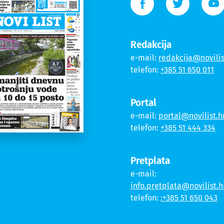
Redakcija
e-mail:
redakcija@novilis
telefon:
+385 51 650 011
Portal
e-mail:
portal@novilist.h
telefon:
+385 51 444 334
Pretplata
e-mail:
info.pretplata@novilist.h
telefon:
:+385 51 650 043