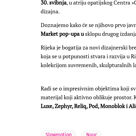
30. svibnja
, u atriju opatijskog Centra »G
dizajna.
Doznajemo kako će se njihovo prvo javn
Market pop-upa u
sklopu drugog izdanj
Rijeka je bogatija za novi dizajnerski b
koja se u potpunosti stvara i razvija u R
kolekcijom suvremenih, skulpturalnih la
Radi se o impresivnim objektima koji svj
materijal koji aktivno oblikuje prostor.
Luxe, Zephyr, Reliq, Pod, Monoblok i Ali
Slowmotion
Nuur