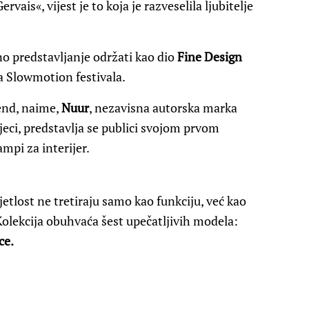
ervais«, vijest je to koja je razveselila ljubitelje
o predstavljanje održati kao dio
Fine Design
a Slowmotion festivala.
rend, naime,
Nuur
, nezavisna autorska marka
ijeci, predstavlja se publici svojom prvom
mpi za interijer.
etlost ne tretiraju samo kao funkciju, već kao
 Kolekcija obuhvaća šest upečatljivih modela:
ce.