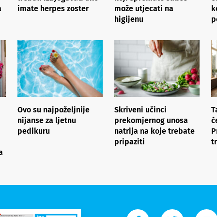
a
imate herpes zoster
može utjecati na
k
higijenu
p
Ovo su najpoželjnije
Skriveni učinci
T
nijanse za ljetnu
prekomjernog unosa
ć
pedikuru
natrija na koje trebate
P
pripaziti
t
a