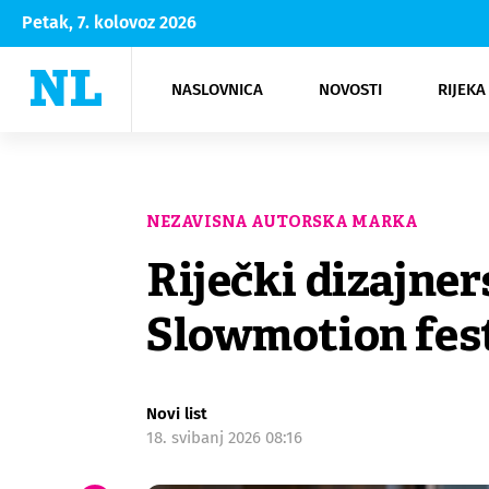
Petak, 7. kolovoz 2026
NASLOVNICA
NOVOSTI
RIJEKA
Rijeka
Kultura
Opatija
Hrvatsk
Moda
NK Rije
Sh
NEZAVISNA AUTORSKA MARKA
Riječki dizajner
Slowmotion fes
Novi list
18. svibanj 2026 08:16