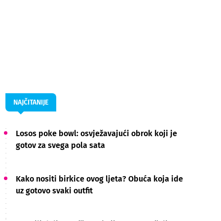
NAJČITANIJE
Losos poke bowl: osvježavajući obrok koji je
gotov za svega pola sata
Kako nositi birkice ovog ljeta? Obuća koja ide
uz gotovo svaki outfit