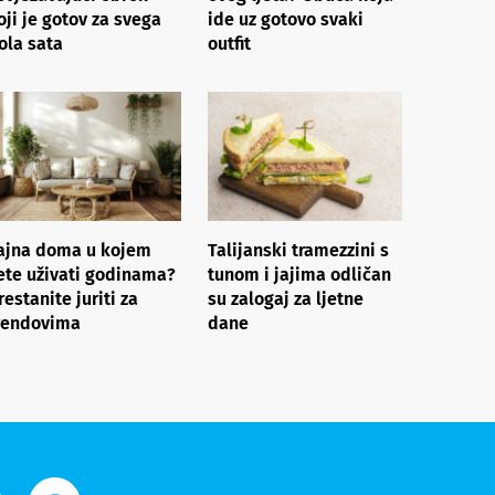
oji je gotov za svega
ide uz gotovo svaki
ola sata
outfit
ajna doma u kojem
Talijanski tramezzini s
ete uživati godinama?
tunom i jajima odličan
restanite juriti za
su zalogaj za ljetne
rendovima
dane