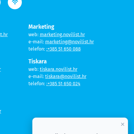
Marketing
t.hr
web:
marketing.novilist.hr
e-mail:
marketing@novilist.hr
telefon:
:+385 51 650 088
Tiskara
r
web:
tiskara.novilist.hr
e-mail:
tiskara@novilist.hr
telefon:
:+385 51 650 024
r
×