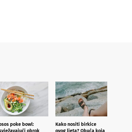
osos poke bowl:
Kako nositi birkice
svježavajući obrok
ovog ljeta? Obuća koja