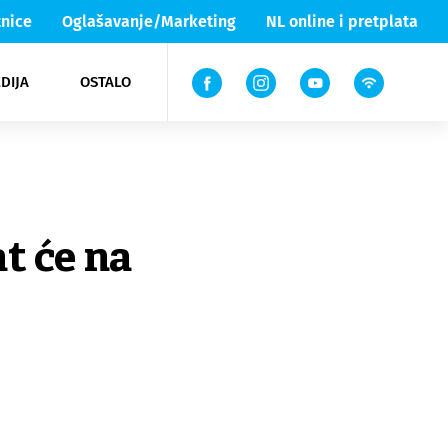
nice
Oglašavanje/Marketing
NL online i pretplata
DIJA
OSTALO
ar
ortovi
 List TV
entari
elgood
Lika & Senj
t će na