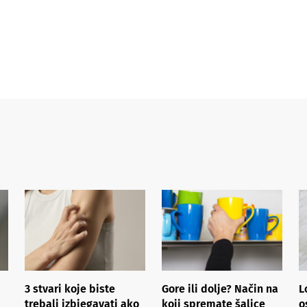
3 stvari koje biste
Gore ili dolje? Način na
L
trebali izbjegavati ako
koji spremate šalice
o