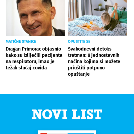
MATIČNE STANICE
OPUSTITE SE
Dragan Primorac objasnio
Svakodnevni detoks
kako su izliječili pacijenta
tretman: 8 jednostavnih
na respiratoru, imao je
načina kojima si možete
težak slučaj covida
priuštiti potpuno
opuštanje