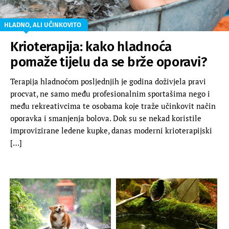
HLADNO, ALI UČINKOVITO
Krioterapija: kako hladnoća
pomaže tijelu da se brže oporavi?
Terapija hladnoćom posljednjih je godina doživjela pravi
procvat, ne samo među profesionalnim sportašima nego i
među rekreativcima te osobama koje traže učinkovit način
oporavka i smanjenja bolova. Dok su se nekad koristile
improvizirane ledene kupke, danas moderni krioterapijski
[…]