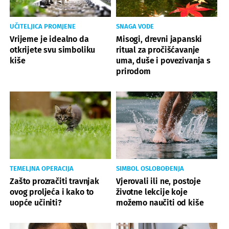
UČITELJICA PROMJENE
SNAGA VODE
Vrijeme je idealno da
Misogi, drevni japanski
otkrijete svu simboliku
ritual za pročišćavanje
kiše
uma, duše i povezivanja s
prirodom
TEMELJNA OPERACIJA
SIMBOL OSLOBOĐENJA
Zašto prozračiti travnjak
Vjerovali ili ne, postoje
ovog proljeća i kako to
životne lekcije koje
uopće učiniti?
možemo naučiti od kiše