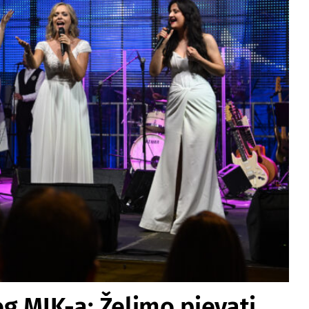
g MIK-a: Želimo pjevati