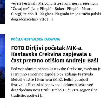
večeri Festivala Melodija Istre i Kvarnera s pjesmom
“Čuvaj me” (Lara Pilepić – Robert Pilepić – Mauro
Giorgi) te dobili 122 glasa. Nagradu im je uručio pulski
dogradonačelnik Vito […]
POČELA FESTIVALSKA KARAVANA
FOTO Dirljivi početak MIK-a.
Kastavska Crekvina zapjevala u
čast prerano otišlom Andreju Baši
Pod zvjezdanim nebom kastavske Crekvine, svečano je
i iznimno emotivno započelo 62. izdanje Festivala
Melodije Istre i Kvarnera (MIK). Jedini putujući
festival u Hrvatskoj ponovno je dokazao zašto već
desetljećima nosi titulu simbola i čuvara regionalne
tradicije, spojivši […]