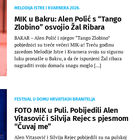
MELODIJA ISTRE I KVARNERA 2026.
MIK u Bakru: Alen Polić s “Tango
Zlobino” osvojio Žal Ribara
BAKAR – Alen Polić i njegov “Tango Zlobino”
pobjednici su treće večeri MIK-a! Treću godinu
zaredom Melodije Istre i Kvarnera svoju su sigurnu
luku pronašle u Bakru, a da će ispunjeni Žal ribara
nagraditi svoju domaću snagu moglo […]
FESTIVAL U DOMU HRVATSKIH BRANITELJA
FOTO MIK u Puli. Pobijedili Alen
Vitasović i Silvija Rejec s pjesmom
“Čuvaj me”
Alen Vitasović i Silvija Rejec pobijedili su na pulskoj