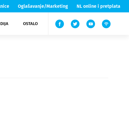
nice
Oglašavanje/Marketing
NL online i pretplata
DIJA
OSTALO
ar
ortovi
 List TV
entari
elgood
Lika & Senj