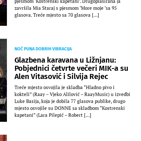
pjesmom ‘Kostrenski kapetani’. Drugoplasirana ja
završila Mia Staraj s pjesmom ‘More moje ‘sa 95
glasova. Treće mjesto sa 70 glasova […]
NOĆ PUNA DOBRIH VIBRACIJA
Glazbena karavana u Ližnjanu:
Pobjednici četvrte večeri MIK-a su
Alen Vitasović i Silvija Rejec
Treće mjesto osvojila je skladba “Hladno pivo i
kokteli” (Raay – Vjeko Alilović – RaayMusic) u izvedbi
Luke Basija, koja je dobila 77 glasova publike, drugo
mjesto osvojile su DONNE sa skladbom “Kostrenski
kapetani” (Lara Pilepić – Robert […]