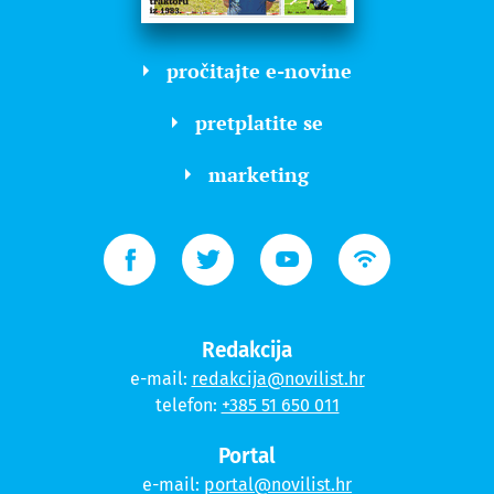
pročitajte e-novine
pretplatite se
marketing
Redakcija
e-mail:
redakcija@novilist.hr
telefon:
+385 51 650 011
Portal
e-mail:
portal@novilist.hr