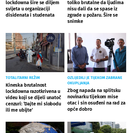
lockdowna šire se diljem
toliko brutalne da ljudima
svijeta u organizaciji
nisu dali da se spase iz
disidenata i studenata
zgrade u požaru. Šire se
snimke
TOTALITARNI REŽIM
OZLIJEDILI JE TIJEKOM ZABRANE
OKUPLJANJA
Kineska brutalnost
Zbog napada na splitsku
lockdowna razotkrivena u
novinarku tijekom mise
videu koji se dijeli unatoč
otac i sin osuđeni na rad za
cenzuri: ‘Dajte mi slobodu
opće dobro
ili me ubijte’