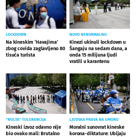
LOCKDOWN
NOVO NENORMALNO
Na kineskim ‘Havajima’
Kinezi ukinuli lockdown u
zbog covida zaglavljeno 80
Šangaju na sedam dana, a
tisuća turista
onda 15 milijuna ljudi
vratili u karantenu
"NULTA" TOLERANCIJA
LJUDSKA PRAVA NA UMORU
Kineski izvoz odavno nije
Moralni sunovrat kineske
bio ovako mali: Brutalno
korona-diktature: Ubijaju