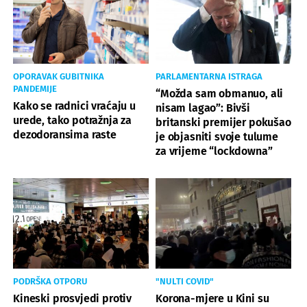
OPORAVAK GUBITNIKA
PARLAMENTARNA ISTRAGA
PANDEMIJE
“Možda sam obmanuo, ali
Kako se radnici vraćaju u
nisam lagao”: Bivši
urede, tako potražnja za
britanski premijer pokušao
dezodoransima raste
je objasniti svoje tulume
za vrijeme “lockdowna”
PODRŠKA OTPORU
"NULTI COVID"
Kineski prosvjedi protiv
Korona-mjere u Kini su