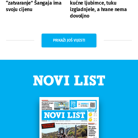
“zatvaranje” Šangaja ima
kućne ljubimce, tuku
svoju cijenu
izgladnjele, a hrane nema
dovoljno
PRIKAŽI JOŠ VIJESTI