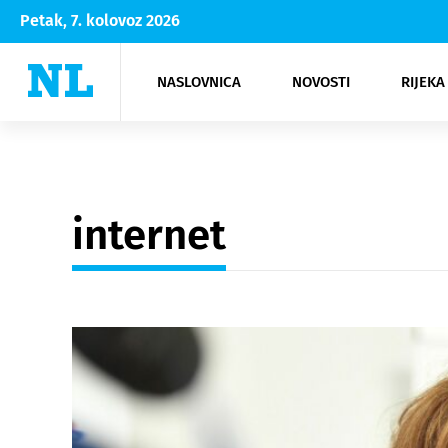
Petak, 7. kolovoz 2026
NASLOVNICA
NOVOSTI
RIJEKA
Rijeka
Kultura
Opatija
Hrvatsk
Moda
NK Rije
Sh
internet