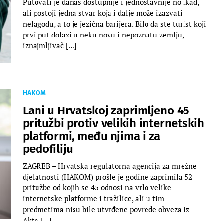
Putovati je danas dostupnije i jednostavnije no ikad,
ali postoji jedna stvar koja i dalje može izazvati
nelagodu, a to je jezična barijera. Bilo da ste turist koji
prvi put dolazi u neku novu i nepoznatu zemlju,
iznajmljivač […]
HAKOM
Lani u Hrvatskoj zaprimljeno 45
pritužbi protiv velikih internetskih
platformi, među njima i za
pedofiliju
ZAGREB – Hrvatska regulatorna agencija za mrežne
djelatnosti (HAKOM) prošle je godine zaprimila 52
pritužbe od kojih se 45 odnosi na vrlo velike
internetske platforme i tražilice, ali u tim
predmetima nisu bile utvrđene povrede obveza iz
Akta […]