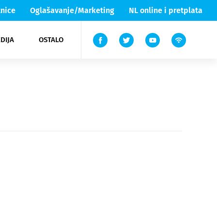
nice
Oglašavanje/Marketing
NL online i pretplata
DIJA
OSTALO
ar
ortovi
 List TV
entari
elgood
Lika & Senj