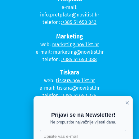
e-mail:
info.pretplata@novilist.hr
telefon:
:+385 51 650 043
Marketing
web:
marketing.novilist.hr
e-mail:
marketing@novilist.hr
telefon:
:+385 51 650 088
Tiskara
web:
tiskara.novilist.hr
e-mail:
tiskara@novilist.hr
telefon:
:+385 51 650 024
×
Copyright © 2020. Novi list
Prijavi se na Newsletter!
Kontakt
Ne propustite najvažnije vijesti dana.
Politika privatnosti
Politika kolačića