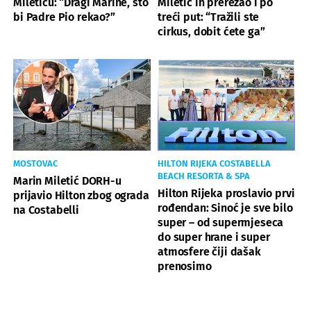
Miletiću: “Dragi Marine, što
Miletić ih prerezao i po
bi Padre Pio rekao?”
treći put: “Tražili ste
cirkus, dobit ćete ga”
MOSTOVAC
HILTON RIJEKA COSTABELLA
BEACH RESORTA & SPA
Marin Miletić DORH-u
Hilton Rijeka proslavio prvi
prijavio Hilton zbog ograda
rođendan: Sinoć je sve bilo
na Costabelli
super – od supermjeseca
do super hrane i super
atmosfere čiji dašak
prenosimo