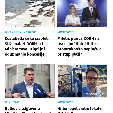
IZVANREDNI NADZOR
MOSTOVAC
Costabella čeka rasplet.
Miletić poziva DORH na
Stižu nalazi DORH-a i
reakciju: “Hotel Hilton
Ministarstva, u igri je i –
protuzakonito naplaćuje
oduzimanje koncesije
pristup plaži”
MINISTAR
MOSTOVAC
Butković odgovorio
Hilton opet vratio lokote,