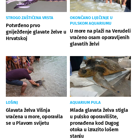
STROGO ZAŠTIĆENA VRSTA
OKONČANO LIJEČENJE U
PULSKOM AQUARIUMU
Potvrđeno prvo
U more na plaži na Verudeli
gniježđenje glavate želve u
vraćeno osam oporavljenih
Hrvatskoj
glavatih želvi
LOŠINJ
AQUARIUM PULA
Glavata želva Višnja
Mlada glavata želva stigla
vraćena u more, oporavila
u pulsko oporavilište,
se u Plavom svijetu
pronađena kod Dugog
otoka u izrazito lošem
stanju