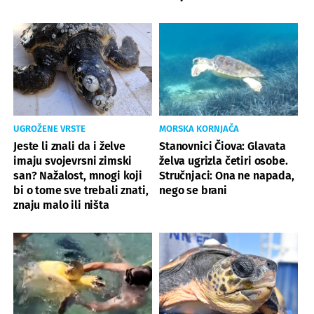
UGROŽENE VRSTE
MORSKA KORNJAČA
Jeste li znali da i želve
Stanovnici Čiova: Glavata
imaju svojevrsni zimski
želva ugrizla četiri osobe.
san? Nažalost, mnogi koji
Stručnjaci: Ona ne napada,
bi o tome sve trebali znati,
nego se brani
znaju malo ili ništa