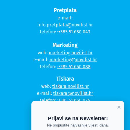
Pretplata
e-mail:
info.pretplata@novilist.hr
telefon:
:+385 51 650 043
Marketing
web:
marketing.novilist.hr
e-mail:
marketing@novilist.hr
telefon:
:+385 51 650 088
Tiskara
web:
tiskara.novilist.hr
e-mail:
tiskara@novilist.hr
telefon:
:+385 51 650 024
×
Copyright © 2020. Novi list
Prijavi se na Newsletter!
Kontakt
Ne propustite najvažnije vijesti dana.