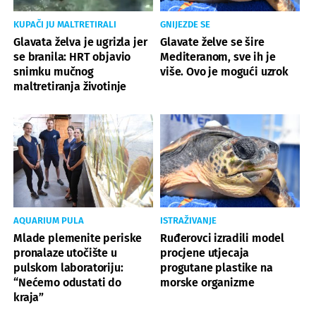
KUPAČI JU MALTRETIRALI
GNIJEZDE SE
Glavata želva je ugrizla jer
Glavate želve se šire
se branila: HRT objavio
Mediteranom, sve ih je
snimku mučnog
više. Ovo je mogući uzrok
maltretiranja životinje
AQUARIUM PULA
ISTRAŽIVANJE
Mlade plemenite periske
Ruđerovci izradili model
pronalaze utočište u
procjene utjecaja
pulskom laboratoriju:
progutane plastike na
“Nećemo odustati do
morske organizme
kraja”