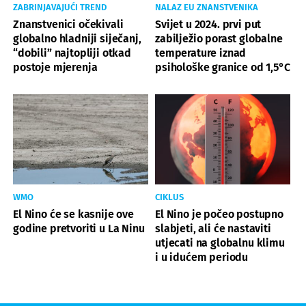
ZABRINJAVAJUĆI TREND
NALAZ EU ZNANSTVENIKA
Znanstvenici očekivali
Svijet u 2024. prvi put
globalno hladniji siječanj,
zabilježio porast globalne
“dobili” najtopliji otkad
temperature iznad
postoje mjerenja
psihološke granice od 1,5°C
WMO
CIKLUS
El Nino će se kasnije ove
El Nino je počeo postupno
godine pretvoriti u La Ninu
slabjeti, ali će nastaviti
utjecati na globalnu klimu
i u idućem periodu