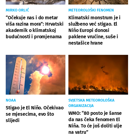
MIRKO ORLIĆ
METEOROLOŠKI FENOMEN
“Očekuje nas i do metar
Klimatski monstrum je i
viša razina mora”: Hrvatski
službeno već stigao. El
akademik o klimatskoj
Niño Europi donosi
budućnosti i promjenama
paklene vrućine, suše i
nestašice hrane
NOAA
SVJETSKA METEOROLOŠKA
ORGANIZACIJA
Stigao je El Niño. Očekivao
WMO: “80 posto je šanse
se mjesecima, evo što
da nas čeka fenomen El
slijedi
Niña. To će još doliti ulje
na vatru”