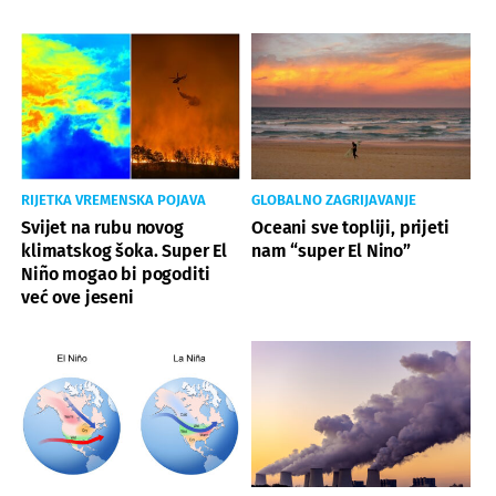
RIJETKA VREMENSKA POJAVA
GLOBALNO ZAGRIJAVANJE
Svijet na rubu novog
Oceani sve topliji, prijeti
klimatskog šoka. Super El
nam “super El Nino”
Niño mogao bi pogoditi
već ove jeseni