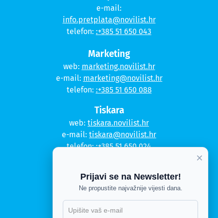
e-mail:
info.pretplata@novilist.hr
telefon:
:+385 51 650 043
Marketing
web:
marketing.novilist.hr
e-mail:
marketing@novilist.hr
telefon:
:+385 51 650 088
Tiskara
web:
tiskara.novilist.hr
e-mail:
tiskara@novilist.hr
telefon:
:+385 51 650 024
×
Copyright © 2020. Novi list
Prijavi se na Newsletter!
Kontakt
Ne propustite najvažnije vijesti dana.
Politika privatnosti
Politika kolačića