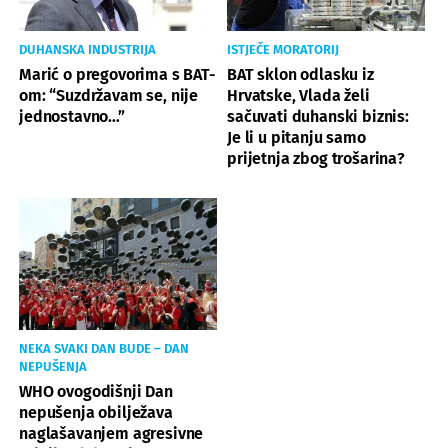
DUHANSKA INDUSTRIJA
ISTJEČE MORATORIJ
Marić o pregovorima s BAT-
BAT sklon odlasku iz
om: “Suzdržavam se, nije
Hrvatske, Vlada želi
jednostavno…”
sačuvati duhanski biznis:
Je li u pitanju samo
prijetnja zbog trošarina?
NEKA SVAKI DAN BUDE – DAN
NEPUŠENJA
WHO ovogodišnji Dan
nepušenja obilježava
naglašavanjem agresivne