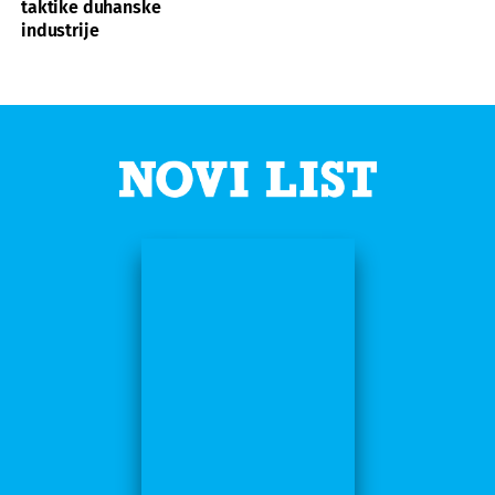
taktike duhanske
industrije