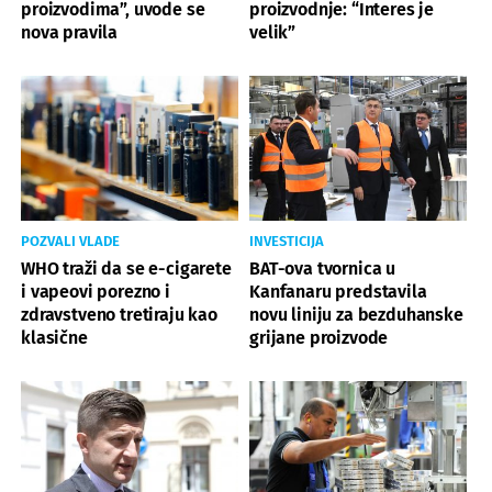
proizvodima”, uvode se
proizvodnje: “Interes je
nova pravila
velik”
POZVALI VLADE
INVESTICIJA
WHO traži da se e-cigarete
BAT-ova tvornica u
i vapeovi porezno i
Kanfanaru predstavila
zdravstveno tretiraju kao
novu liniju za bezduhanske
klasične
grijane proizvode