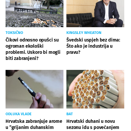
TOKSIČNO
KINGSLEY WHEATON
Čikovi odnosno opušci su
Švedski uspjeh bez dima:
ogroman ekološki
Što ako je industrija u
problemi. Uskoro bi mogli
pravu?
biti zabranjeni?
ODLUKA VLADE
BAT
Hrvatska zabranjuje arome
Hrvatski duhani u novu
u “grijanim duhanskim
sezonu idu s povećanjem