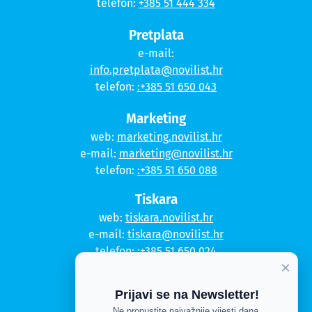
telefon:
+385 51 444 334
Pretplata
e-mail:
info.pretplata@novilist.hr
telefon:
:+385 51 650 043
Marketing
web:
marketing.novilist.hr
e-mail:
marketing@novilist.hr
telefon:
:+385 51 650 088
Tiskara
web:
tiskara.novilist.hr
e-mail:
tiskara@novilist.hr
telefon:
:+385 51 650 024
×
Copyright © 2020. Novi list
Prijavi se na Newsletter!
Ne propustite najvažnije vijesti dana.