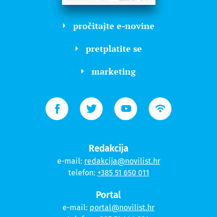
pročitajte e-novine
pretplatite se
marketing
Redakcija
e-mail:
redakcija@novilist.hr
telefon:
+385 51 650 011
Portal
e-mail:
portal@novilist.hr