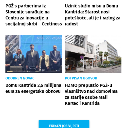
PGŽ s partnerima iz
Uzinić služio misu u Domu
Slovenije surađuje na
Kantrida: Starost nosi
Centru za inovacije u
poteškoće, ali je i razlog za
socijalnoj skrbi – Centinoss
radost
ODOBREN NOVAC
POTPISAN UGOVOR
Domu Kantrida 2,6 milijuna
HZMO prepustio PGŽ-u
eura za energetsku obnovu
vlasništvo nad domovima
za starije osobe Mali
Kartec i Kantrida
PRIKAŽI JOŠ VIJESTI