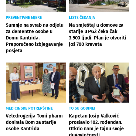
PREVENTIVNE MJERE
LISTE ČEKANJA
Sumnje na svrab na odjelu
Na smještaj u domove za
za dementne osobe u
starije u PGŽ čeka čak
Domu Kantrida.
3.500 ljudi. Plan je otvoriti
Preporučeno izbjegavanje
još 700 kreveta
posjeta
MEDICINSKE POTREPŠTINE
TO SU GODINE!
Veledrogerija Tomi pharm
Kapetan Josip Valković
donirala Dom za starije
proslavio 102. rođendan.
osobe Kantrida
Otkrio nam je tajnu svoje
dugovječnosti