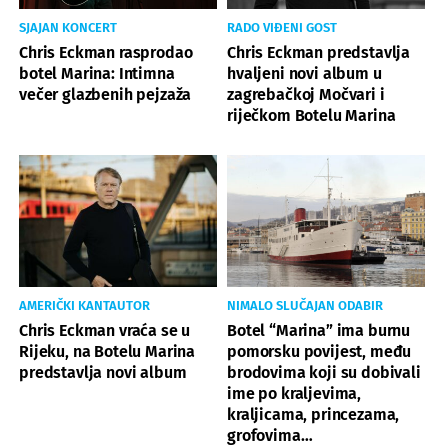
SJAJAN KONCERT
RADO VIĐENI GOST
Chris Eckman rasprodao
Chris Eckman predstavlja
botel Marina: Intimna
hvaljeni novi album u
večer glazbenih pejzaža
zagrebačkoj Močvari i
riječkom Botelu Marina
AMERIČKI KANTAUTOR
NIMALO SLUČAJAN ODABIR
Chris Eckman vraća se u
Botel “Marina” ima burnu
Rijeku, na Botelu Marina
pomorsku povijest, među
predstavlja novi album
brodovima koji su dobivali
ime po kraljevima,
kraljicama, princezama,
grofovima…