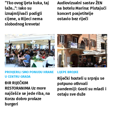
“Tko ovog ljeta kuka, taj
Audiovizualni sastav ŽEN
laže…”: Iako su
na botelu Marina: Plutajući
iznajmljivači podigli
koncert posjetitelje
cijene, u Rijeci nema
ostavio bez riječi
slobodnog kreveta!
PROVJERILI SMO PONUDU HRANE
LIJEPE BROJKE
U CENTRU GRADA
Riječki hosteli u srpnju se
ĐIR RIJEČKIM
potpuno othrvali
RESTORANIMA Uz more
pandemiji: Gosti su mladi i
najčešće se jede riba, na
ostaju sve duže
Korzu dobro prolaze
burgeri