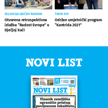
SELEKCIJA DJEČJIH RADOVA
TINTA 910
Otvorena retrospektivna
Održan umjetnički program
izložba “Radost Evrope” u
“Kantrida 2021”
Dječjoj kući