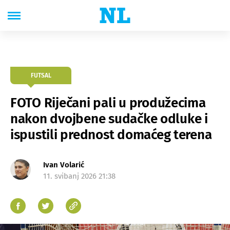
FUTSAL
FOTO Riječani pali u produžecima
nakon dvojbene sudačke odluke i
ispustili prednost domaćeg terena
Ivan Volarić
11. svibanj 2026 21:38