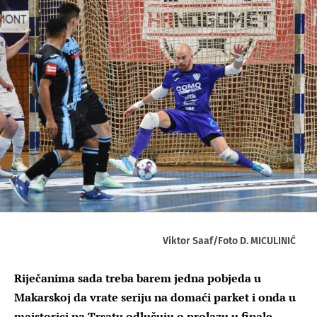
Viktor Saaf/Foto D. MICULINIĆ
Riječanima sada treba barem jedna pobjeda u
Makarskoj da vrate seriju na domaći parket i onda u
majstorici na Trsatu odlučuju o prolazu u finale