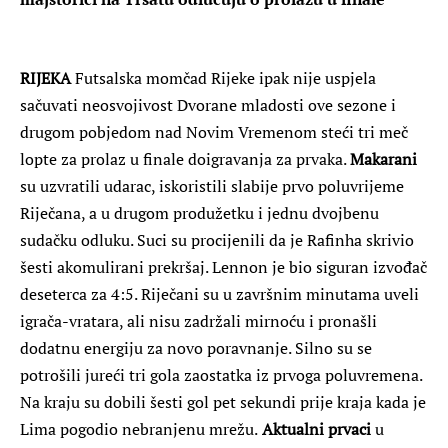
RIJEKA
Futsalska momčad Rijeke ipak nije uspjela
sačuvati neosvojivost Dvorane mladosti ove sezone i
drugom pobjedom nad Novim Vremenom steći tri meč
lopte za prolaz u finale doigravanja za prvaka.
Makarani
su uzvratili udarac, iskoristili slabije prvo poluvrijeme
Riječana, a u drugom produžetku i jednu dvojbenu
sudačku odluku. Suci su procijenili da je Rafinha skrivio
šesti akomulirani prekršaj. Lennon je bio siguran izvođač
deseterca za 4:5. Riječani su u završnim minutama uveli
igrača-vratara, ali nisu zadržali mirnoću i pronašli
dodatnu energiju za novo poravnanje. Silno su se
potrošili jureći tri gola zaostatka iz prvoga poluvremena.
Na kraju su dobili šesti gol pet sekundi prije kraja kada je
Lima pogodio nebranjenu mrežu.
Aktualni prvaci
u