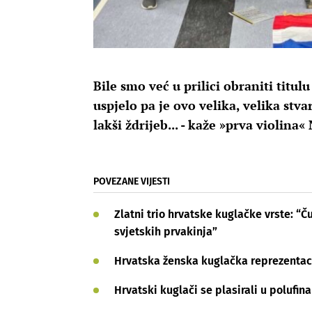
Bile smo već u prilici obraniti titul
uspjelo pa je ovo velika, velika stvar
lakši ždrijeb... - kaže »prva violina
POVEZANE VIJESTI
Zlatni trio hrvatske kuglačke vrste: “Č
svjetskih prvakinja”
Hrvatska ženska kuglačka reprezentaci
Hrvatski kuglači se plasirali u polufin