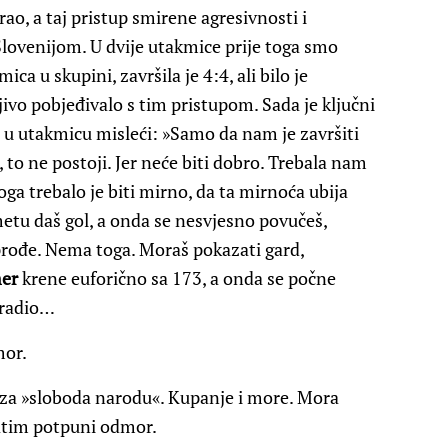
ao, a taj pristup smirene agresivnosti i
 Slovenijom. U dvije utakmice prije toga smo
ica u skupini, završila je 4:4, ali bilo je
jivo pobjeđivalo s tim pristupom. Sada je ključni
 u utakmicu misleći: »Samo da nam je završiti
to ne postoji. Jer neće biti dobro. Trebala nam
toga trebalo je biti mirno, da ta mirnoća ubija
metu daš gol, a onda se nesvjesno povučeš,
 prođe. Nema toga. Moraš pokazati gard,
er
krene euforično sa 173, a onda se počne
o radio…
mor.
oza »sloboda narodu«. Kupanje i more. Mora
zatim potpuni odmor.