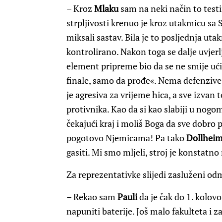
– Kroz
Mlaku
sam na neki način to testir
strpljivosti krenuo je kroz utakmicu sa
miksali sastav. Bila je to posljednja utakm
kontrolirano. Nakon toga se dalje uvjerl
element pripreme bio da se ne smije ući
finale, samo da prođe«. Nema defenzive, 
je agresiva za vrijeme hica, a sve izvan 
protivnika. Kao da si kao slabiji u nogo
čekajući kraj i moliš Boga da sve dobro
pogotovo Njemicama! Pa tako
Dollheim
gasiti. Mi smo mljeli, stroj je konstatn
Za reprezentativke slijedi zasluženi od
– Rekao sam
Pauli
da je čak do 1. kolov
napuniti baterije. Još malo fakulteta i 