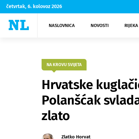
četvrtak, 6. kolovoz 2026
NASLOVNICA
NOVOSTI
RIJEKA
Rijeka
Kultura
Opatija
Hrvatsk
Moda
NK Rije
Sh
NA KROVU SVIJETA
Hrvatske kuglačic
Polanšćak svlada
zlato
Zlatko Horvat