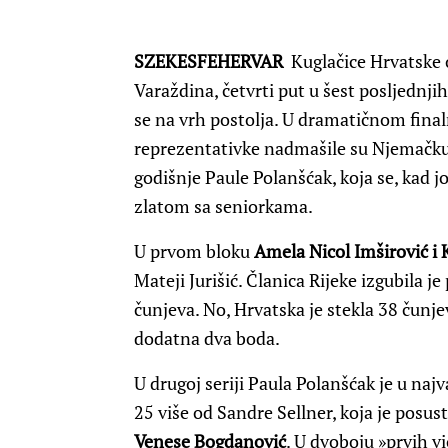
SZEKESFEHERVAR
Kuglačice Hrvatske ob
Varaždina, četvrti put u šest posljednj
se na vrh postolja. U dramatičnom fin
reprezentativke nadmašile su Njemačku 
godišnje Paule Polanšćak, koja se, kad jo
zlatom sa seniorkama.
U prvom bloku
Amela Nicol Imširović i 
Mateji Jurišić. Članica Rijeke izgubila je
čunjeva. No, Hrvatska je stekla 38 čunj
dodatna dva boda.
U drugoj seriji Paula Polanšćak je u naj
25 više od Sandre Sellner, koja je posu
Venese Bogdanović
. U dvoboju »prvih v