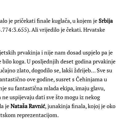
alo je pričekati finale kuglača, u kojem je
Srbija
774:3.655). Ali vrijedilo je čekati. Hrvatske
vjetskih prvakinja i nije nam dosad uspjelo pa je
e bilo koga. U posljednjih deset godina prvakinje
slučajno zlato, dogodilo se, lakši ždrijeb… Sve su
fantastično ove godine, susret s Čehinjama u
hinje su fantastična mlada ekipa, imaju glavu,
a ne uspijevaju dati sve što mogu iz nekog
la je
Nataša Ravnić
, junakinja finala, kojoj je oko
vatskom reprezentacijom.