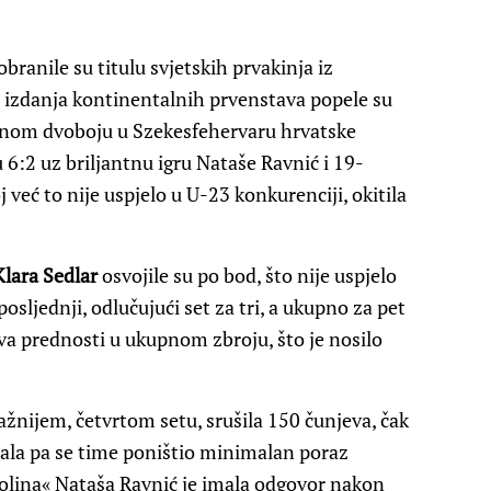
ranile su titulu svjetskih prvakinja iz
ih izdanja kontinentalnih prvenstava popele su
alnom dvoboju u Szekesfehervaru hrvatske
6:2 uz briljantnu igru Nataše Ravnić i 19-
j već to nije uspjelo u U-23 konkurenciji, okitila
Klara Sedlar
osvojile su po bod, što nije uspjelo
 posljednji, odlučujući set za tri, a ukupno za pet
eva prednosti u ukupnom zbroju, što je nosilo
važnijem, četvrtom setu, srušila 150 čunjeva, čak
stala pa se time poništio minimalan poraz
iolina« Nataša Ravnić je imala odgovor nakon