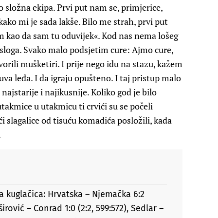
 složna ekipa. Prvi put nam se, primjerice,
 kako mi je sada lakše. Bilo me strah, prvi put
m kao da sam tu oduvijek«. Kod nas nema lošeg
a sloga. Svako malo podsjetim cure: Ajmo cure,
vorili mušketiri. I prije nego idu na stazu, kažem
va leđa. I da igraju opušteno. I taj pristup malo
ajstarije i najikusnije. Koliko god je bilo
takmice u utakmicu ti crvići su se počeli
ći slagalice od tisuću komadića posložili, kada
.
a kuglačica: Hrvatska – Njemačka 6:2
mširović – Conrad 1:0 (2:2, 599:572), Sedlar –