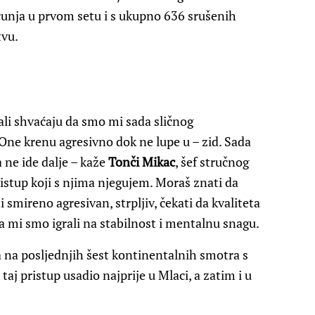
čunja u prvom setu i s ukupno 636 srušenih
tvu.
 ali shvaćaju da smo mi sada sličnog
One krenu agresivno dok ne lupe u – zid. Sada
a ne ide dalje – kaže
Tonči Mikac
, šef stručnog
istup koji s njima njegujem. Moraš znati da
i smireno agresivan, strpljiv, čekati da kvaliteta
, a mi smo igrali na stabilnost i mentalnu snagu.
ata na posljednjih šest kontinentalnih smotra s
aj pristup usadio najprije u Mlaci, a zatim i u