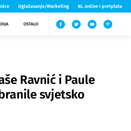
nice
Oglašavanje/Marketing
NL online i pretplata
DIJA
OSTALO
ar
ortovi
 List TV
entari
elgood
Lika & Senj
aše Ravnić i Paule
branile svjetsko