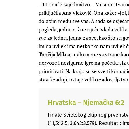
– I to naše zajedništvo… Mi smo stvarno
priključila Ana Vicković. Ona kaže: »Joj,
dolazim među sve vas. A sada se osjeća
pogleda, jedne ružne riječi. Vlada velik
sve za jednu, jedna za sve, kao što su go
im da uvijek ima netko tko nam uvijek ču
Tončija Mikca
, malo mene sa strane kao n
nervoze i nesigurne igre na početku, iz u
primirivati. Na kraju su se sve ti komadi
staviš zadnji, ostaje veliko zadovoljstvo
Hrvatska – Njemačka 6:2
Finale Svjetskog ekipnog prvenstv
(11,5:12,5, 3.642:3.579). Rezultati: I