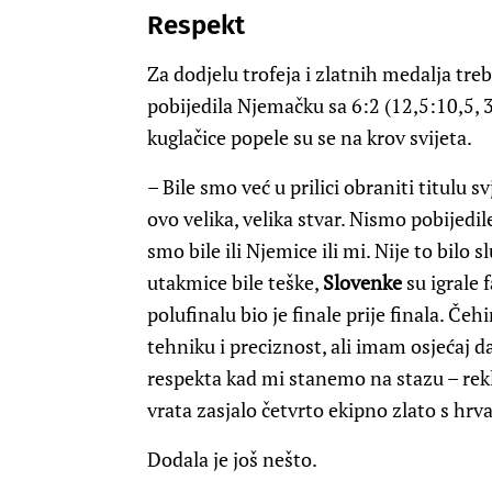
Respekt
Za dodjelu trofeja i zlatnih medalja treb
pobijedila Njemačku sa 6:2 (12,5:10,5, 3.
kuglačice popele su se na krov svijeta.
– Bile smo već u prilici obraniti titulu s
ovo velika, velika stvar. Nismo pobijedil
smo bile ili Njemice ili mi. Nije to bilo 
utakmice bile teške,
Slovenke
su igrale 
polufinalu bio je finale prije finala. Če
tehniku i preciznost, ali imam osjećaj d
respekta kad mi stanemo na stazu – rek
vrata zasjalo četvrto ekipno zlato s hr
Dodala je još nešto.