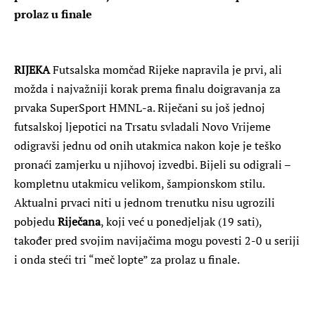
prolaz u finale
RIJEKA
Futsalska momčad Rijeke napravila je prvi, ali
možda i najvažniji korak prema finalu doigravanja za
prvaka SuperSport HMNL-a. Riječani su još jednoj
futsalskoj ljepotici na Trsatu svladali Novo Vrijeme
odigravši jednu od onih utakmica nakon koje je teško
pronaći zamjerku u njihovoj izvedbi. Bijeli su odigrali –
kompletnu utakmicu velikom, šampionskom stilu.
Aktualni prvaci niti u jednom trenutku nisu ugrozili
pobjedu
Riječana
, koji već u ponedjeljak (19 sati),
također pred svojim navijačima mogu povesti 2-0 u seriji
i onda steći tri “meč lopte” za prolaz u finale.