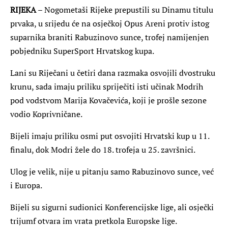
RIJEKA
– Nogometaši Rijeke prepustili su Dinamu titulu
prvaka, u srijedu će na osječkoj Opus Areni protiv istog
suparnika braniti Rabuzinovo sunce, trofej namijenjen
pobjedniku SuperSport Hrvatskog kupa.
Lani su Riječani u četiri dana razmaka osvojili dvostruku
krunu, sada imaju priliku spriječiti isti učinak Modrih
pod vodstvom Marija Kovačevića, koji je prošle sezone
vodio Koprivničane.
Bijeli imaju priliku osmi put osvojiti Hrvatski kup u 11.
finalu, dok Modri žele do 18. trofeja u 25. završnici.
Ulog je velik, nije u pitanju samo Rabuzinovo sunce, već
i Europa.
Bijeli su sigurni sudionici Konferencijske lige, ali osječki
trijumf otvara im vrata pretkola Europske lige.