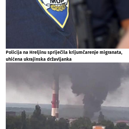
Policija na Hreljinu spriječila krijumčarenje migranata,
uhićena ukrajinska državljanka