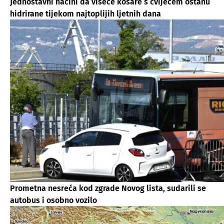
Jednostavni načini da viseće košare s cvijećem ostanu
hidrirane tijekom najtoplijih ljetnih dana
Prometna nesreća kod zgrade Novog lista, sudarili se
autobus i osobno vozilo