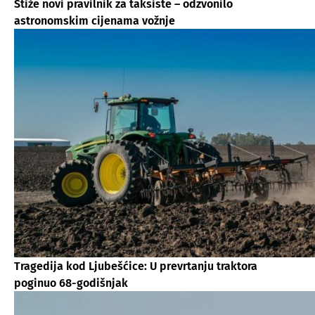
Stiže novi pravilnik za taksiste – odzvonilo
astronomskim cijenama vožnje
Tragedija kod Ljubešćice: U prevrtanju traktora
poginuo 68-godišnjak