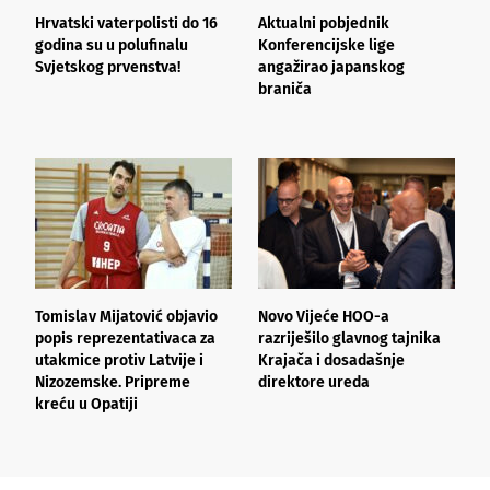
Hrvatski vaterpolisti do 16
Aktualni pobjednik
H
godina su u polufinalu
Konferencijske lige
p
Svjetskog prvenstva!
angažirao japanskog
braniča
Tomislav Mijatović objavio
Novo Vijeće HOO-a
J
popis reprezentativaca za
razriješilo glavnog tajnika
s
utakmice protiv Latvije i
Krajača i dosadašnje
“
Nizozemske. Pripreme
direktore ureda
“
kreću u Opatiji