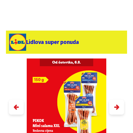
Lidlova super ponuda