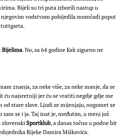
ima. Bijeli su tri puta izborili nastup u
pod njegovim vodstvom pobijedila momčadi poput
tuttgarta.
a
Bijelima
. No, sa 64 godine Kek sigurno ne
mam znanja, za neke više, za neke manje, da se
 ću najsretniji jer ću se vratiti negdje gdje me
m od stare slave. Ljudi se mijenjaju, nogomet se
 sam se i ja. Taj inat je, međutim, u meni još
a slovenski
Sportklub
, a danas točno u podne bit
redsjednika Rijeke Damira Miškovića.