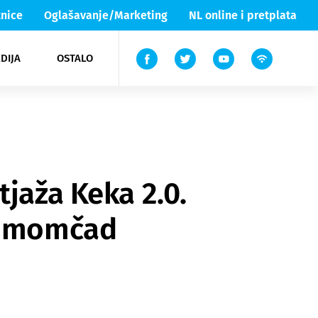
nice
Oglašavanje/Marketing
NL online i pretplata
DIJA
OSTALO
ar
ortovi
 List TV
entari
elgood
Lika & Senj
tjaža Keka 2.0.
ku momčad