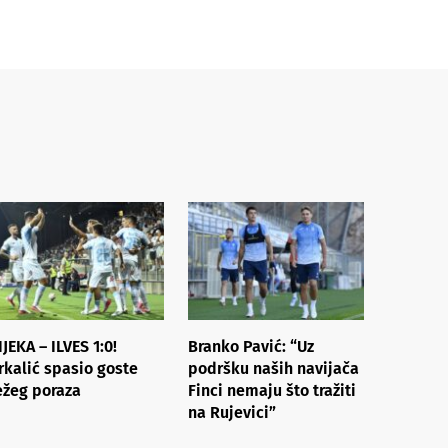
IJEKA – ILVES 1:0!
Branko Pavić: “Uz
rkalić spasio goste
podršku naših navijača
ežeg poraza
Finci nemaju što tražiti
na Rujevici”