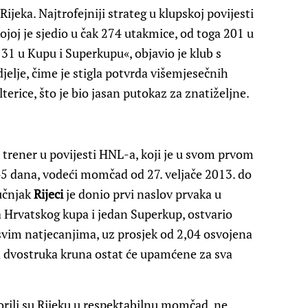
jeka. Najtrofejniji strateg u klupskoj povijesti
kojoj je sjedio u čak 274 utakmice, od toga 201 u
1 u Kupu i Superkupu«, objavio je klub s
elje, čime je stigla potvrda višemjesečnih
terice, što je bio jasan putokaz za znatiželjne.
i trener u povijesti HNL-a, koji je u svom prvom
5 dana, vodeći momčad od 27. veljače 2013. do
ručnjak
Rijeci
je donio prvi naslov prvaka u
ja Hrvatskog kupa i jedan Superkup, ostvario
 svim natjecanjima, uz prosjek od 2,04 osvojena
a dvostruka kruna ostat će upamćene za sva
rili su Rijeku u respektabilnu momčad, ne