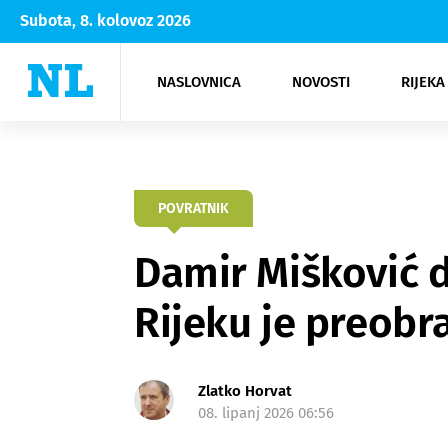
Subota, 8. kolovoz 2026
NASLOVNICA
NOVOSTI
RIJEKA
Rijeka
Kultura
Opatija
Hrvatsk
Moda
NK Rije
Sh
POVRATNIK
Damir Mišković d
Rijeku je preob
Zlatko Horvat
08. lipanj 2026 06:56