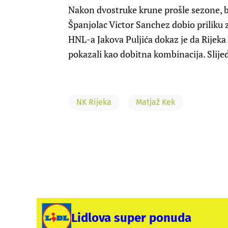
Nakon dvostruke krune prošle sezone, 
Španjolac Victor Sanchez dobio prilik
HNL-a Jakova Puljića dokaz je da Rijeka m
pokazali kao dobitna kombinacija. Slije
NK Rijeka
Matjaž Kek
Lidlova super ponuda