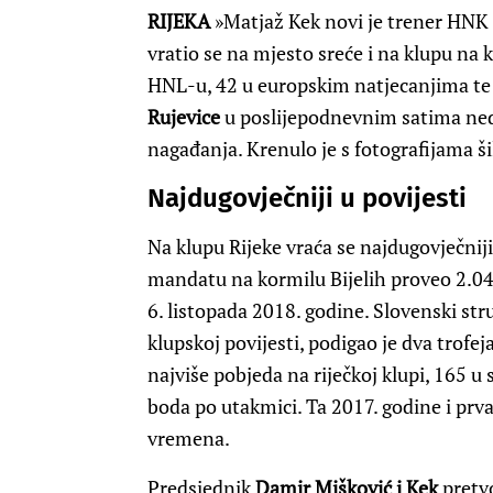
RIJEKA
»Matjaž Kek novi je trener HNK Ri
vratio se na mjesto sreće i na klupu na 
HNL-u, 42 u europskim natjecanjima te 3
Rujevice
u poslijepodnevnim satima nedj
nagađanja. Krenulo je s fotografijama šil
Najdugovječniji u povijesti
Na klupu Rijeke vraća se najdugovječnij
mandatu na kormilu Bijelih proveo 2.04
6. listopada 2018. godine. Slovenski st
klupskoj povijesti, podigao je dva trofe
najviše pobjeda na riječkoj klupi, 165 u
boda po utakmici. Ta 2017. godine i prv
vremena.
Predsjednik
Damir Mišković i Kek
pretvo