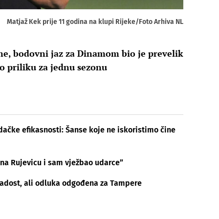
Matjaž Kek prije 11 godina na klupi Rijeke/Foto Arhiva NL
e, bodovni jaz za Dinamom bio je prevelik
o priliku za jednu sezonu
dačke efikasnosti: Šanse koje ne iskoristimo čine
o na Rujevicu i sam vježbao udarce”
radost, ali odluka odgođena za Tampere