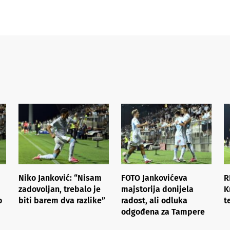
Niko Janković: “Nisam
FOTO Jankovićeva
R
zadovoljan, trebalo je
majstorija donijela
K
o
biti barem dva razlike”
radost, ali odluka
t
odgođena za Tampere