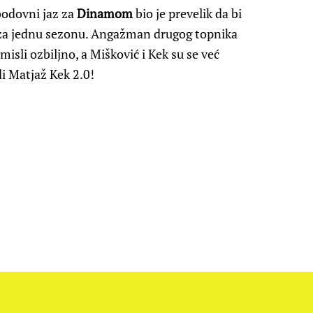
bodovni jaz za
Dinamom
bio je prevelik da bi
u za jednu sezonu. Angažman drugog topnika
isli ozbiljno, a Mišković i Kek su se već
di Matjaž Kek 2.0!