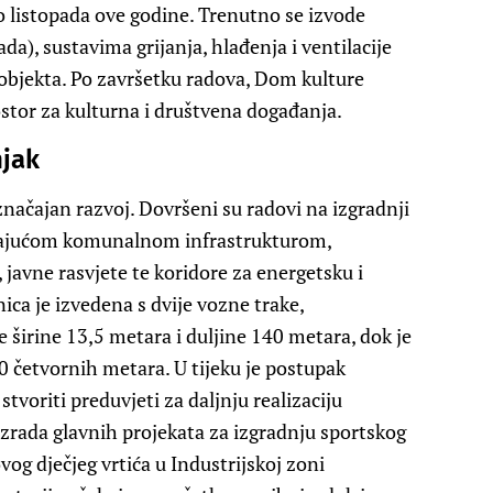
o listopada ove godine. Trenutno se izvode
ada), sustavima grijanja, hlađenja i ventilacije
 objekta. Po završetku radova, Dom kulture
ostor za kulturna i društvena događanja.
njak
značajan razvoj. Dovršeni su radovi na izgradnji
adajućom komunalnom infrastrukturom,
 javne rasvjete te koridore za energetsku i
ca je izvedena s dvije vozne trake,
širine 13,5 metara i duljine 140 metara, dok je
0 četvornih metara. U tijeku je postupak
tvoriti preduvjeti za daljnju realizaciju
 izrada glavnih projekata za izgradnju sportskog
g dječjeg vrtića u Industrijskoj zoni