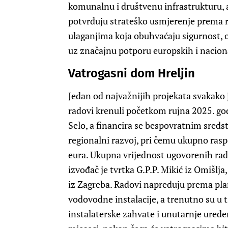
komunalnu i društvenu infrastrukturu, a 
potvrđuju strateško usmjerenje prema r
ulaganjima koja obuhvaćaju sigurnost, o
uz značajnu potporu europskih i nacion
Vatrogasni dom Hreljin
Jedan od najvažnijih projekata svakako 
radovi krenuli početkom rujna 2025. godi
Selo, a financira se bespovratnim sred
regionalni razvoj, pri čemu ukupno rasp
eura. Ukupna vrijednost ugovorenih rad
izvođač je tvrtka G.P.P. Mikić iz Omišlj
iz Zagreba. Radovi napreduju prema plan
vodovodne instalacije, a trenutno su u t
instalaterske zahvate i unutarnje uređen