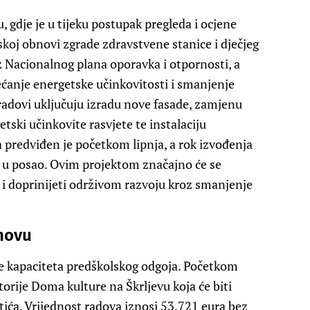
, gdje je u tijeku postupak pregleda i ocjene
koj obnovi zgrade zdravstvene stanice i dječjeg
iz Nacionalnog plana oporavka i otpornosti, a
ćanje energetske učinkovitosti i smanjenje
radovi uključuju izradu nove fasade, zamjenu
etski učinkovite rasvjete te instalaciju
 predviđen je početkom lipnja, a rok izvođenja
a u posao. Ovim projektom značajno će se
li i doprinijeti održivom razvoju kroz smanjenje
anovu
je kapaciteta predškolskog odgoja. Početkom
orije Doma kulture na Škrljevu koja će biti
ića. Vrijednost radova iznosi 53.721 eura bez