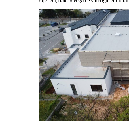
mjeseci, nakon čega će vatrogascima biti