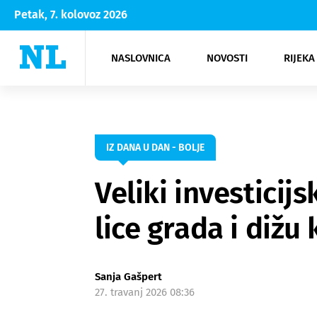
Petak, 7. kolovoz 2026
NASLOVNICA
NOVOSTI
RIJEKA
Rijeka
Kultura
Opatija
Hrvatsk
Moda
NK Rije
Sh
IZ DANA U DAN - BOLJE
Veliki investicijs
lice grada i dižu 
Sanja Gašpert
27. travanj 2026 08:36