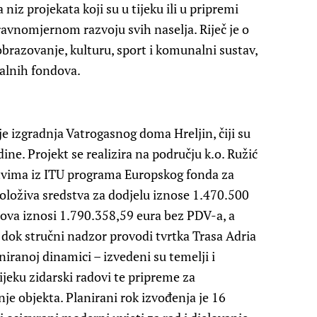
niz projekata koji su u tijeku ili u pripremi
avnomjernom razvoju svih naselja. Riječ je o
brazovanje, kulturu, sport i komunalni sustav,
alnih fondova.
je izgradnja Vatrogasnog doma Hreljin, čiji su
ne. Projekt se realizira na području k.o. Ružić
stvima iz ITU programa Europskog fonda za
oloživa sredstva za dodjelu iznose 1.470.500
ova iznosi 1.790.358,59 eura bez PDV-a, a
a, dok stručni nadzor provodi tvrtka Trasa Adria
iranoj dinamici – izvedeni su temelji i
ijeku zidarski radovi te pripreme za
je objekta. Planirani rok izvođenja je 16