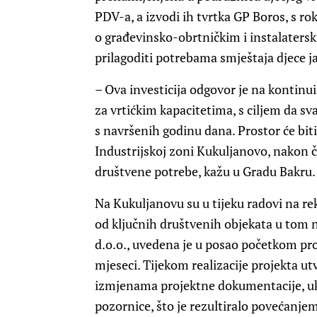
PDV-a, a izvodi ih tvrtka GP Boros, s r
o građevinsko-obrtničkim i instalatersk
prilagoditi potrebama smještaja djece jas
– Ova investicija odgovor je na kontinu
za vrtićkim kapacitetima, s ciljem da s
s navršenih godinu dana. Prostor će biti
Industrijskoj zoni Kukuljanovo, nakon č
društvene potrebe, kažu u Gradu Bakru.
Na Kukuljanovu su u tijeku radovi na re
od ključnih društvenih objekata u tom n
d.o.o., uvedena je u posao početkom pr
mjeseci. Tijekom realizacije projekta u
izmjenama projektne dokumentacije, ukl
pozornice, što je rezultiralo povećanje