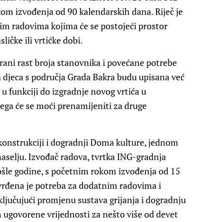
okom izvođenja od 90 kalendarskih dana. Riječ je
im radovima kojima će se postojeći prostor
ličke ili vrtićke dobi.
irani rast broja stanovnika i povećane potrebe
va djeca s područja Grada Bakra budu upisana već
 u funkciji do izgradnje novog vrtića u
ega će se moći prenamijeniti za druge
konstrukciji i dogradnji Doma kulture, jednom
aselju. Izvođač radova, tvrtka ING-gradnja
ošle godine, s početnim rokom izvođenja od 15
tvrđena je potreba za dodatnim radovima i
jučujući promjenu sustava grijanja i dogradnju
m ugovorene vrijednosti za nešto više od devet