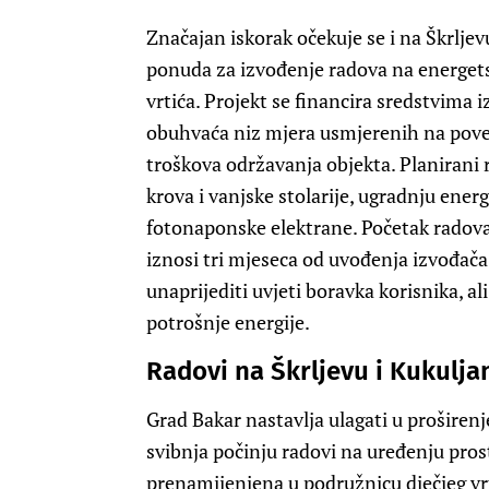
Značajan iskorak očekuje se i na Škrljevu
ponuda za izvođenje radova na energets
vrtića. Projekt se financira sredstvima 
obuhvaća niz mjera usmjerenih na pove
troškova održavanja objekta. Planirani 
krova i vanjske stolarije, ugradnju energ
fotonaponske elektrane. Početak radova
iznosi tri mjeseca od uvođenja izvođač
unaprijediti uvjeti boravka korisnika, a
potrošnje energije.
Radovi na Škrljevu i Kukulj
Grad Bakar nastavlja ulagati u proširen
svibnja počinju radovi na uređenju prost
prenamijenjena u podružnicu dječjeg vrt