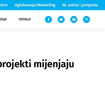
nice
Oglašavanje/Marketing
NL online i pretplata
DIJA
OSTALO
ar
ortovi
 List TV
entari
elgood
Lika & Senj
 projekti mijenjaju