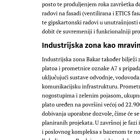
posto te produljenjem roka završetka d
radovi na fasadi (ventilirana i ETICS fas
te gipskartonski radovi u unutrašnjosti
dobit će suvremeniji i funkcionalniji pr
Industrijska zona kao mravi
Industrijska zona Bakar također bilježi 
platoa i prometnice oznake A7 s prip
uključujući sustave odvodnje, vodovoda,
komunikacijsku infrastrukturu. Prometni
nogostupima i zelenim pojasom, ukupne 
plato uređen na površini većoj od 22.90
dobivanja uporabne dozvole, čime će se s
planiranih projekata. U završnoj je fazi
i poslovnog kompleksa s bazenom te novo