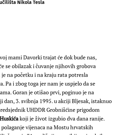
učilišta Nikola Tesla
voj mami Davorki trajat će dok bude nas,
će se obilazak i čuvanje njihovih grobova
a je na početku i na kraju rata potresla
ra. Pa i zbog toga jer nam je uspjelo da se
ma. Goran je otišao prvi, poginuo je na
 dan, 3. svibnja 1995. u akciji Bljesak, istaknuo
 predsjednik UHDDR Grobnišćine prigodom
 Huskića
koji je život izgubio dva dana ranije.
 polaganje vijenaca na Mostu hrvatskih