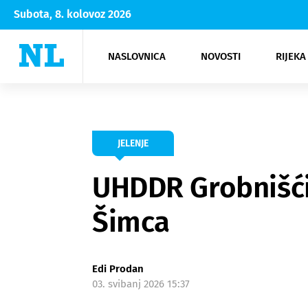
Subota, 8. kolovoz 2026
NASLOVNICA
NOVOSTI
RIJEKA
Rijeka
Kultura
Opatija
Hrvatsk
Moda
NK Rije
Sh
JELENJE
UHDDR Grobnišćin
Šimca
Edi Prodan
03. svibanj 2026 15:37