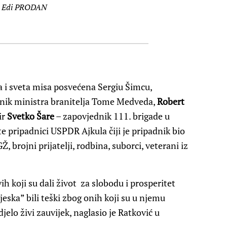
o Edi PRODAN
la i sveta misa posvećena Sergiu Šimcu,
lanik ministra branitelja Tome Medveda,
Robert
ir
Svetko Šare
– zapovjednik 111. brigade u
te pripadnici USPDR Ajkula čiji je pripadnik bio
 brojni prijatelji, rodbina, suborci, veterani iz
ih koji su dali život za slobodu i prosperitet
eska” bili teški zbog onih koji su u njemu
djelo živi zauvijek, naglasio je Ratković u