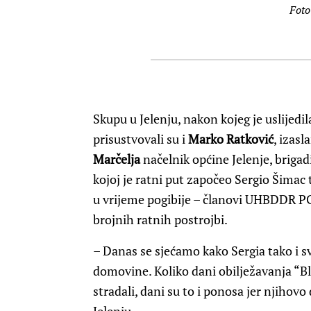
Fot
Skupu u Jelenju, nakon kojeg je uslijedi
prisustvovali su i
Marko Ratković
, izas
Marčelja
načelnik općine Jelenje, brigad
kojoj je ratni put započeo Sergio Šimac 
u vrijeme pogibije – članovi UHBDDR PGŽ,
brojnih ratnih postrojbi.
– Danas se sjećamo kako Sergia tako i sv
domovine. Koliko dani obilježavanja “Blj
stradali, dani su to i ponosa jer njihovo 