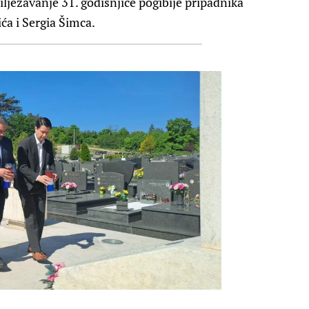
ilježavanje 31. godišnjice pogibije pripadnika
ća i Sergia Šimca.