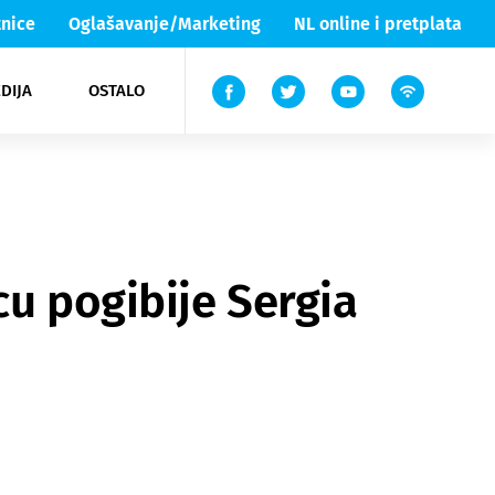
nice
Oglašavanje/Marketing
NL online i pretplata
DIJA
OSTALO
ar
ortovi
 List TV
entari
elgood
Lika & Senj
cu pogibije Sergia