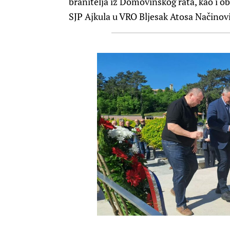
branitelja iz Domovinskog rata, kao i ob
SJP Ajkula u VRO Bljesak Atosa Načinovi