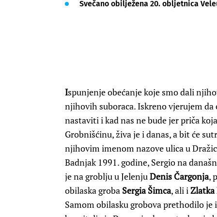
Svečano obilježena 20. obljetnica Vele
I
spunjenje obećanje koje smo dali njiho
njihovih suboraca. Iskreno vjerujem da 
nastaviti i kad nas ne bude jer priča koj
Grobnišćinu, živa je i danas, a bit će sut
njihovim imenom nazove ulica u Dražica
Badnjak 1991. godine, Sergio na današnji
je na groblju u Jelenju
Denis Čargonja
,
obilaska groba
Sergia Šimca
, ali i
Zlatka
Samom obilasku grobova prethodilo je i