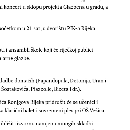
i koncert u sklopu projekta Glazbena u gradu, a
 početkom u 21 sat, u dvorištu PIK-a Rijeka,
i i ansambli škole koji će riječkoj publici
ularne glazbe.
kladbe domaćih (Papandopula, Detonija, Uran i
Šostakoviča, Piazzolle, Bizeta i dr.).
a Ronjgova Rijeka pridružit će se učenici i
 klasični balet i suvremeni ples pri OŠ Vežica.
ibližiti izvornu namjenu mnogih skladbi