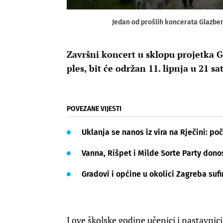
Jedan od prošlih koncerata Glazbe
Završni koncert u sklopu projetka 
ples, bit će održan 11. lipnja u 21 s
POVEZANE VIJESTI
Uklanja se nanos iz vira na Rječini: poč
Vanna, Rišpet i Milde Sorte Party dono
Gradovi i općine u okolici Zagreba suf
I ove školske godine učenici i nastavni