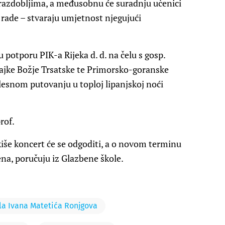
 razdobljima, a međusobnu će suradnju učenici
o rade – stvaraju umjetnost njegujući
 potporu PIK-a Rijeka d. d. na čelu s gosp.
ajke Božje Trsatske te Primorsko-goranske
lesnom putovanju u toploj lipanjskoj noći
rof.
kiše koncert će se odgoditi, a o novom terminu
na, poručuju iz Glazbene škole.
la Ivana Matetića Ronjgova