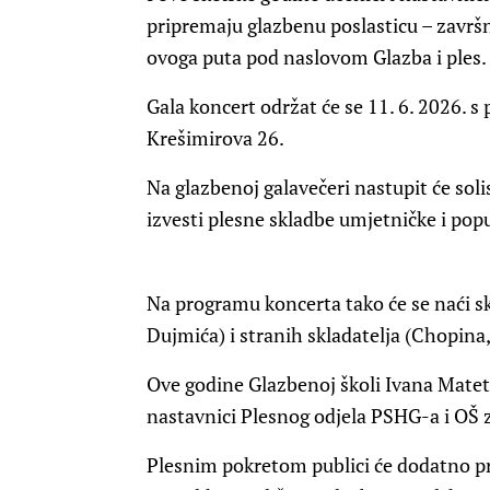
pripremaju glazbenu poslasticu – završn
ovoga puta pod naslovom Glazba i ples.
Gala koncert održat će se 11. 6. 2026. s
Krešimirova 26.
Na glazbenoj galavečeri nastupit će solist
izvesti plesne skladbe umjetničke i pop
Na programu koncerta tako će se naći s
Dujmića) i stranih skladatelja (Chopina, 
Ove godine Glazbenoj školi Ivana Matetić
nastavnici Plesnog odjela PSHG-a i OŠ za
Plesnim pokretom publici će dodatno pr