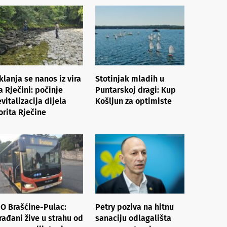
klanja se nanos iz vira
Stotinjak mladih u
a Rječini: počinje
Puntarskoj dragi: Kup
evitalizacija dijela
Košljun za optimiste
orita Rječine
O Brašćine-Pulac:
Petry poziva na hitnu
rađani žive u strahu od
sanaciju odlagališta