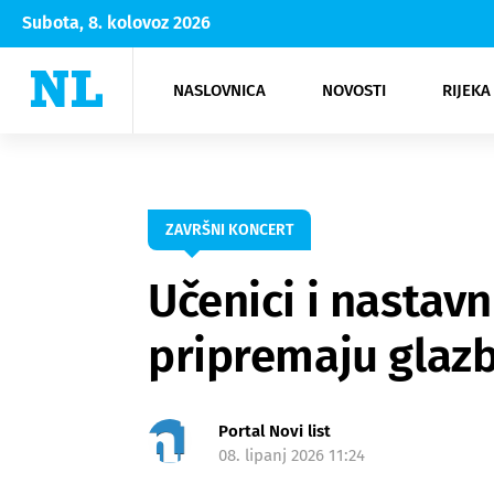
Subota, 8. kolovoz 2026
NASLOVNICA
NOVOSTI
RIJEKA
Rijeka
Kultura
Opatija
Hrvatsk
Moda
NK Rije
Sh
ZAVRŠNI KONCERT
Učenici i nastav
pripremaju glaz
Portal Novi list
08. lipanj 2026 11:24