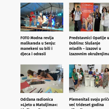
FOTO Modna revija
Predstavnici Opatije 
maškarada u Senju:
Dublinu: Slušanje
manekeni su bili i
mladih – izazovi u
djeca i odrasli
izazovnim okruženjim
Održana radionica
Plemenitaš svoju prič
»Ljeto u Matuljima«:
već trideset godina