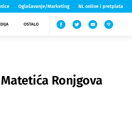
nice
Oglašavanje/Marketing
NL online i pretplata
DIJA
OSTALO
ar
ortovi
 List TV
entari
elgood
Lika & Senj
a Matetića Ronjgova