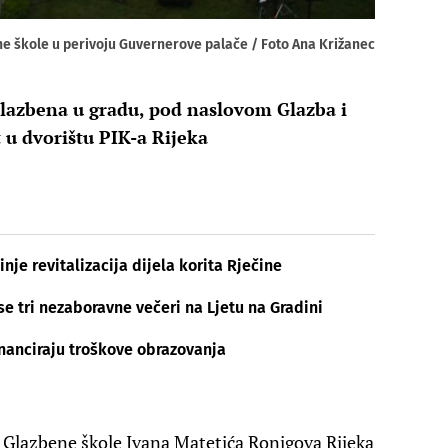
ne škole u perivoju Guvernerove palače / Foto Ana Križanec
Glazbena u gradu, pod naslovom Glazba i
at u dvorištu PIK-a Rijeka
inje revitalizacija dijela korita Rječine
se tri nezaboravne večeri na Ljetu na Gradini
inanciraju troškove obrazovanja
ci Glazbene škole Ivana Matetića Ronjgova Rijeka