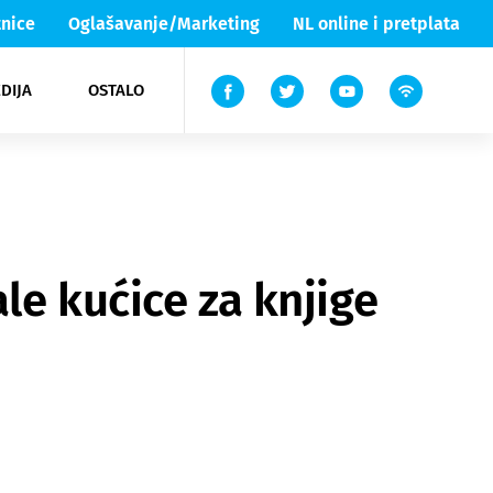
nice
Oglašavanje/Marketing
NL online i pretplata
DIJA
OSTALO
ar
ortovi
 List TV
entari
elgood
Lika & Senj
le kućice za knjige