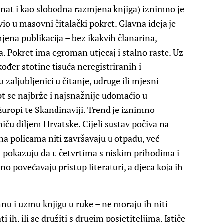
znat i kao slobodna razmjena knjiga) iznimno je
io u masovni čitalački pokret. Glavna ideja je
mjena publikacija – bez ikakvih članarina,
a. Pokret ima ogroman utjecaj i stalno raste. Uz
kođer stotine tisuća neregistriranih i
zaljubljenici u čitanje, udruge ili mjesni
pt se najbrže i najsnažnije udomaćio u
Europi te Skandinaviji. Trend je iznimno
niču diljem Hrvatske. Cijeli sustav počiva na
na policama niti završavaju u otpadu, već
 pokazuju da u četvrtima s niskim prihodima i
o povećavaju pristup literaturi, a djeca koja ih
hnu i uzmu knjigu u ruke – ne moraju ih niti
ti ih, ili se družiti s drugim posjetiteljima. Ističe