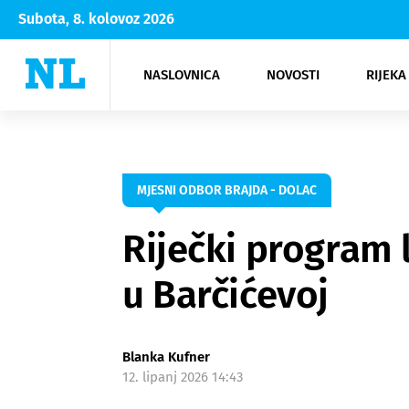
Subota, 8. kolovoz 2026
NASLOVNICA
NOVOSTI
RIJEKA
Rijeka
Kultura
Opatija
Hrvatsk
Moda
NK Rije
Sh
MJESNI ODBOR BRAJDA - DOLAC
Riječki program 
u Barčićevoj
Blanka Kufner
12. lipanj 2026 14:43