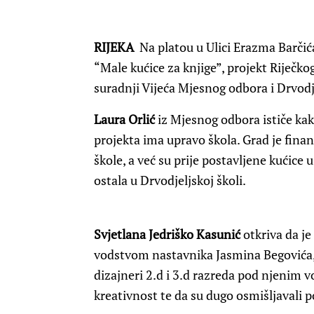
RIJEKA
Na platou u Ulici Erazma Barčića
“Male kućice za knjige”, projekt Riječk
suradnji Vijeća Mjesnog odbora i Drvodje
Laura Orlić
iz Mjesnog odbora ističe kak
projekta ima upravo škola. Grad je finan
škole, a već su prije postavljene kućice 
ostala u Drvodjeljskoj školi.
Svjetlana Jedriško Kasunić
otkriva da je
vodstvom nastavnika Jasmina Begovića, a 
dizajneri 2.d i 3.d razreda pod njenim v
kreativnost te da su dugo osmišljavali 