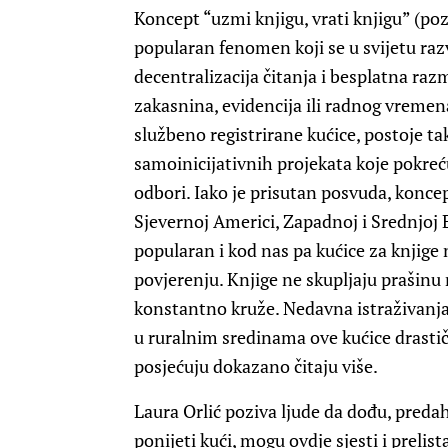
Koncept “uzmi knjigu, vrati knjigu” (po
popularan fenomen koji se u svijetu razv
decentralizacija čitanja i besplatna raz
zakasnina, evidencija ili radnog vremen
službeno registrirane kućice, postoje ta
samoinicijativnih projekata koje pokreću 
odbori. Iako je prisutan posvuda, konce
Sjevernoj Americi, Zapadnoj i Srednjoj 
popularan i kod nas pa kućice za knjige 
povjerenju. Knjige ne skupljaju prašinu 
konstantno kruže. Nedavna istraživanja
u ruralnim sredinama ove kućice drastičn
posjećuju dokazano čitaju više.
Laura Orlić poziva ljude da dođu, preda
ponijeti kući, mogu ovdje sjesti i prelista