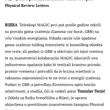
Physical Review Letters
RIJEKA
Teleskopi MAGIC prvi put prošle godine otkrili
su provalu gama-zračenja (Gamma-ray burst, GRB) na
vrlo visokim energijama. Nikada ranije nije opaženo
gama-zračenje tolikog intenziteta iz kozmičkog objekta
ove vrste, ali podaci iz GRB-a otkrivaju još tajni svemira
te su znanstvenici kolaboracije MAGIC iskoristili ovo
jedinstveno opažanje kako bi testirali kvantnu prirodu
prostor-vremena i potvrdili da je brzina svjetlosti u
vakuumu nepromjenjiva te ne ovisi o energiji zračenja.
Podaci iz GRB-a potvrđuju Einsteinovu opću teoriju
relativnosti, a studija, čiji je vodeći autor
Tomislav Terzić
s Odjela za fiziku Sveučilišta u Rijeci, je upravo
objavljena u prestižnom znanstvenom časopisu Physical