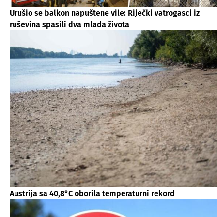
Urušio se balkon napuštene vile: Riječki vatrogasci iz
ruševina spasili dva mlada života
Austrija sa 40,8°C oborila temperaturni rekord