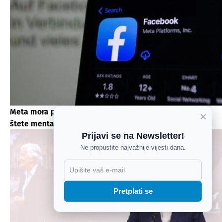
Meta mora platiti 567 milijuna dolara zbog nanošenja
×
štete mentalnom zdravlju djece
Prijavi se na Newsletter!
Ne propustite najvažnije vijesti dana.
X
Pretplati se