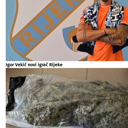
Igor Vekič novi igrač Rijeke