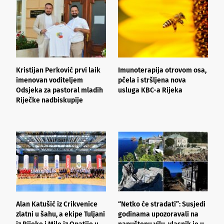
Kristijan Perković prvi laik
Imunoterapija otrovom osa,
I
imenovan voditeljem
pčela i stršljena nova
n
Odsjeka za pastoral mladih
usluga KBC-a Rijeka
Riječke nadbiskupije
Alan Katušić iz Crikvenice
“Netko će stradati”: Susjedi
V
zlatni u šahu, a ekipe Tuljani
godinama upozoravali na
i