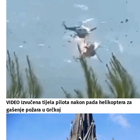
VIDEO Izvučena tijela pilota nakon pada helikoptera za
gašenje požara u Grčkoj