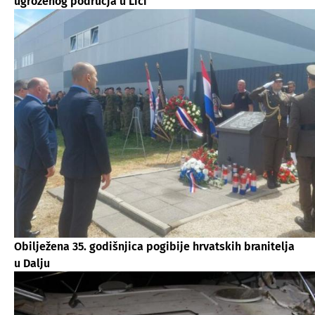
ugroženog područja u Lici
Obilježena 35. godišnjica pogibije hrvatskih branitelja
u Dalju