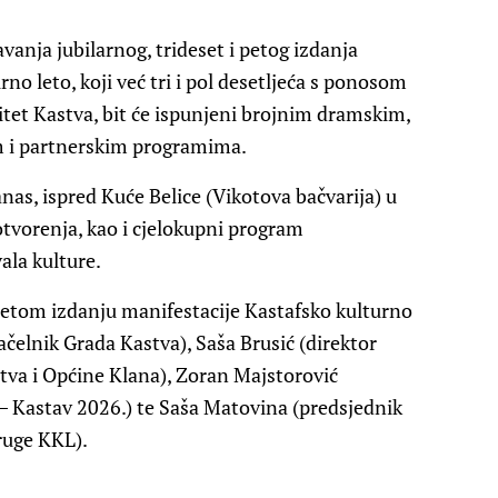
vanja jubilarnog, trideset i petog izdanja
rno leto, koji već tri i pol desetljeća s ponosom
ntitet Kastva, bit će ispunjeni brojnim dramskim,
m i partnerskim pro­gramima.
nas, ispred Kuće Belice (Vikotova bačvarija) u
tvorenja, kao i cjelokupni program
ala kulture.
petom izdanju manifestacije Kastafsko kulturno
ačelnik Grada Kastva), Saša Brusić (direktor
tva i Općine Klana), Zoran Majstorović
e – Kastav 2026.) te Saša Matovina (predsjednik
ruge KKL).