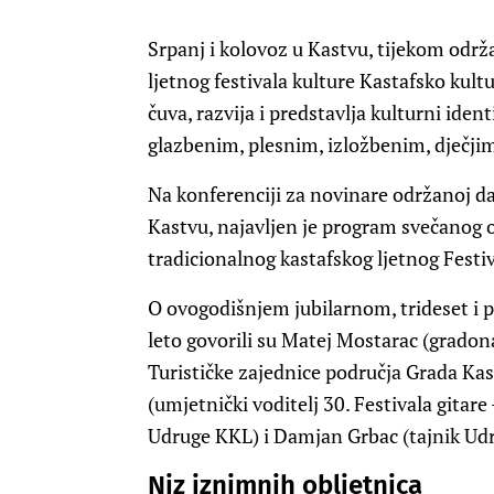
Srpanj i kolovoz u Kastvu, tijekom održa
ljetnog festivala kulture Kastafsko kultu
čuva, razvija i predstavlja kulturni ide
glazbenim, plesnim, izložbenim, dječji
Na konferenciji za novinare održanoj da
Kastvu, najavljen je program svečanog o
tradicionalnog kastafskog ljetnog Festiv
O ovogodišnjem jubilarnom, trideset i 
leto govorili su Matej Mostarac (gradon
Turističke zajednice područja Grada Kas
(umjetnički voditelj 30. Festivala gitar
Udruge KKL) i Damjan Grbac (tajnik Ud
Niz iznimnih obljetnica