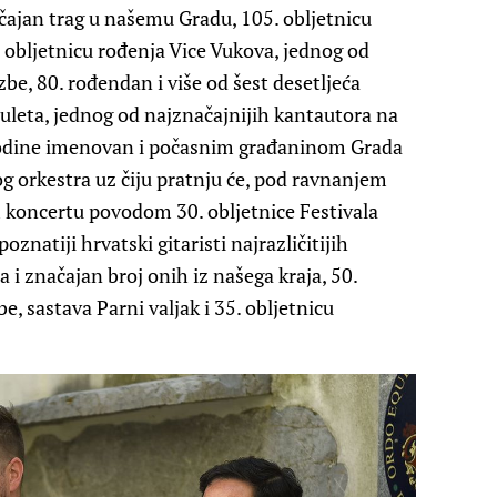
ačajan trag u našemu Gradu, 105. obljetnicu
 obljetnicu rođenja Vice Vukova, jednog od
be, 80. rođendan i više od šest desetljeća
uleta, jednog od najznačajnijih kantautora na
e godine imenovan i počasnim građaninom Grada
g orkestra uz čiju pratnju će, pod ravnanjem
 koncertu povodom 30. obljetnice Festivala
znatiji hrvatski gitaristi najrazličitijih
 i značajan broj onih iz našega kraja, 50.
be, sastava Parni valjak i 35. obljetnicu