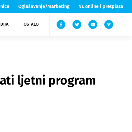
nice
Oglašavanje/Marketing
NL online i pretplata
DIJA
OSTALO
ar
ortovi
 List TV
entari
elgood
Lika & Senj
ati ljetni program