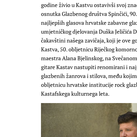
godine živio u Kastvu ostavivši svoj zn
osnutka Glazbenog društva Spinčići, 90.
najljepših glasova hrvatske zabavne glaz
umjetničkog djelovanja Duška Jeličića D
čakavštini našega zavičaja, koji je ov
Kastva, 50. obljetnicu Riječkog komorno
maestra Alana Bjelinskog, na Svečanom
gitare Kastav nastupiti renomirani i najpo
glazbenih žanrova i stilova, među kojima
obljetnicu hrvatske institucije rock glaz
Kastafskega kulturnega leta.