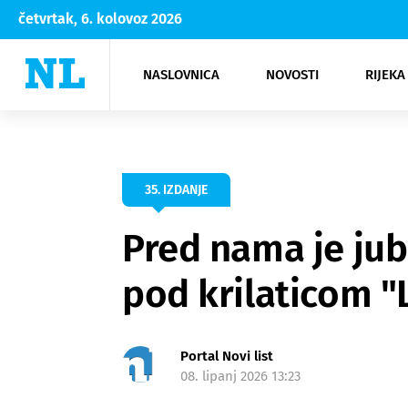
četvrtak, 6. kolovoz 2026
NASLOVNICA
NOVOSTI
RIJEKA
Rijeka
Kultura
Opatija
Hrvatsk
Moda
NK Rije
Sh
35. IZDANJE
Pred nama je jubi
pod krilaticom "L
Portal Novi list
08. lipanj 2026 13:23