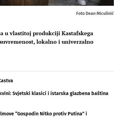
Foto Dean Miculinić
 u vlastitoj produkciji Kastafskega
i suvremenost, lokalno i univerzalno
Kastva
ini: Svjetski klasici i istarska glazbena baština
ilmove “Gospodin Nitko protiv Putina” i