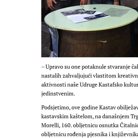
– Upravo su one potaknule stvaranje č
nastalih zahvaljujući vlastitom kreativ
aktivnosti naše Udruge Kastafsko kultur
jedinstvenim.
Podsjetimo, ove godine Kastav obilježav
kastavskim kaštelom, na današnjem Trgu
Morelli, 160. obljetnicu osnutka Čitalnic
obljetnicu rođenja pjesnika i književnik