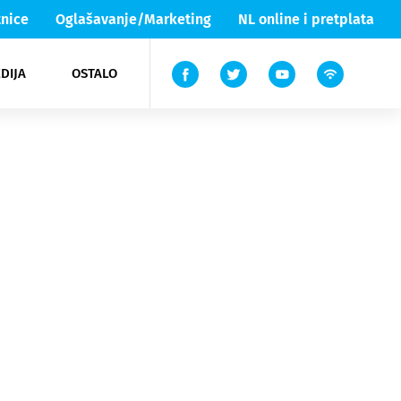
nice
Oglašavanje/Marketing
NL online i pretplata
DIJA
OSTALO
ar
ortovi
 List TV
entari
elgood
Lika & Senj