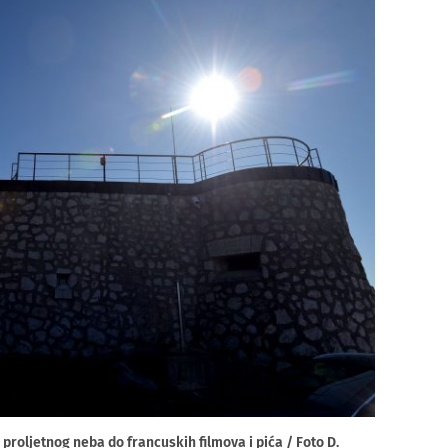
roljetnog neba do francuskih filmova i pića / Foto D.