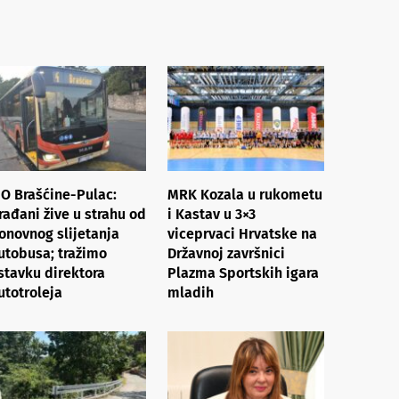
O Brašćine-Pulac:
MRK Kozala u rukometu
rađani žive u strahu od
i Kastav u 3×3
onovnog slijetanja
viceprvaci Hrvatske na
utobusa; tražimo
Državnoj završnici
stavku direktora
Plazma Sportskih igara
utotroleja
mladih