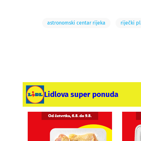
astronomski centar rijeka
riječki p
Lidlova super ponuda