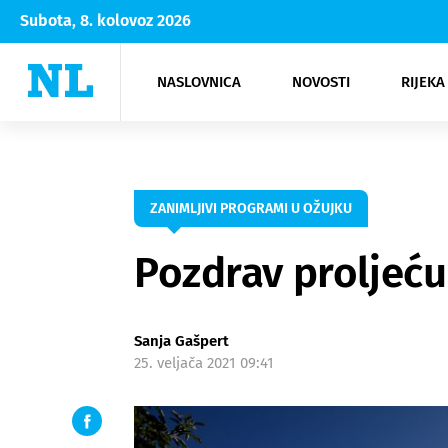
Subota, 8. kolovoz 2026
NASLOVNICA
NOVOSTI
RIJEKA
Rijeka
Kultura
Opatija
Hrvatsk
Moda
NK Rije
Sh
ZANIMLJIVI PROGRAMI U OŽUJKU
Pozdrav proljeću
Sanja Gašpert
25. veljača 2021 09:41