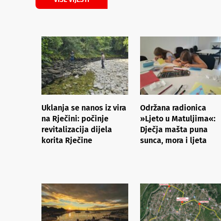
Uklanja se nanos iz vira
Održana radionica
na Rječini: počinje
»Ljeto u Matuljima«:
revitalizacija dijela
Dječja mašta puna
korita Rječine
sunca, mora i ljeta