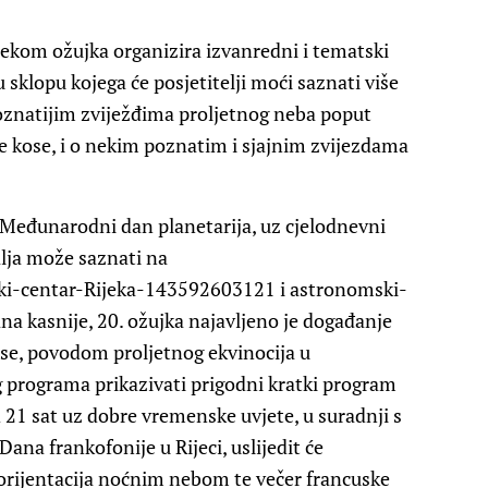
jekom ožujka organizira izvanredni i tematski
sklopu kojega će posjetitelji moći saznati više
znatijim zviježđima proljetnog neba poput
ne kose, i o nekim poznatim i sjajnim zvijezdama
1. Međunarodni dan planetarija, uz cjelodnevni
alja može saznati na
i-centar-Rijeka-143592603121 i
astronomski-
ana kasnije, 20. ožujka najavljeno je događanje
se, povodom proljetnog ekvinocija u
g programa prikazivati prigodni kratki program
21 sat uz dobre vremenske uvjete, u suradnji s
a frankofonije u Rijeci, uslijedit će
orijentacija noćnim nebom te večer francuske