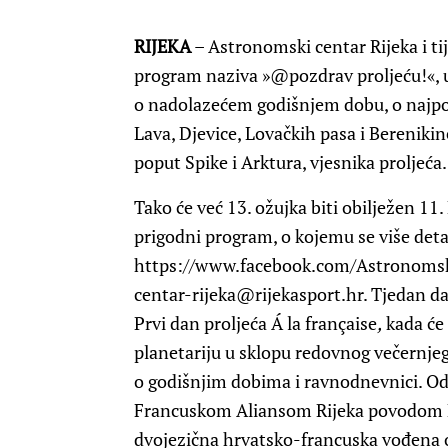
RIJEKA
– Astronomski centar Rijeka i ti
program naziva »@pozdrav proljeću!«, u 
o nadolazećem godišnjem dobu, o najpo
Lava, Djevice, Lovačkih pasa i Bereniki
poput Spike i Arktura, vjesnika proljeća.
Tako će već 13. ožujka biti obilježen 1
prigodni program, o kojemu se više det
https://www.facebook.com/Astronomsk
centar-rijeka@rijekasport.hr
. Tjedan d
Prvi dan proljeća Á la française
,
kada će 
planetariju u sklopu redovnog večernje
o godišnjim dobima i ravnodnevnici. Od 
Francuskom Aliansom Rijeka povodom Dan
dvojezična hrvatsko-francuska vođena 