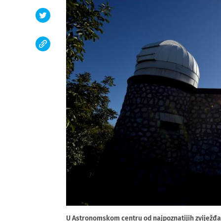
U Astronomskom centru od najpoznatijih zviježđa p