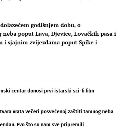
 nadolazećem godišnjem dobu, o
 neba poput Lava, Djevice, Lovačkih pasa i
 i sjajnim zvijezdama poput Spike i
ki centar donosi prvi istarski sci-fi film
otvara vrata večeri posvećenoj zaštiti tamnog neba
đendan. Evo što su nam sve pripremili