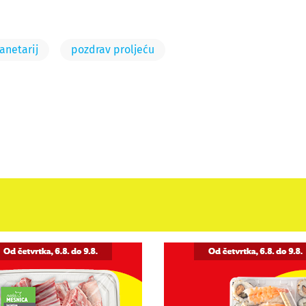
lanetarij
pozdrav proljeću