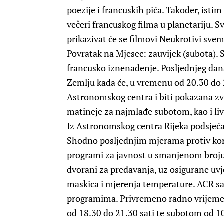
poezije i francuskih pića. Također, isti
večeri francuskog filma u planetariju. 
prikazivat će se filmovi Neukrotivi svemi
Povratak na Mjesec: zauvijek (subota). 
francusko iznenađenje. Posljednjeg dana
Zemlju kada će, u vremenu od 20.30 do 2
Astronomskog centra i biti pokazana zvi
matineje za najmlađe subotom, kao i liv
Iz Astronomskog centra Rijeka podsjeća
Shodno posljednjim mjerama protiv koro
programi za javnost u smanjenom broju p
dvorani za predavanja, uz osigurane uvj
maskica i mjerenja temperature. ACR sa
programima. Privremeno radno vrijeme 
od 18.30 do 21.30 sati te subotom od 10