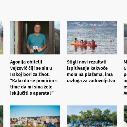
Agonija obitelji
Stigli novi rezultati
M
Vejzović čiji se sin u
ispitivanja kakvoće
G
Irskoj bori za život:
mora na plažama, ima
p
“Kako da se pomirim s
razloga za zadovoljstvo
a
time da mi sina žele
o
isključiti s aparata?”
A