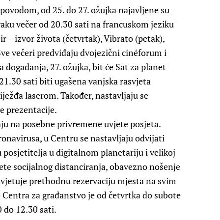
m povodom, od 25. do 27. ožujka najavljene su
Svaku večer od 20.30 sati na francuskom jeziku
r – izvor života (četvrtak), Vibrato (petak),
Sve večeri predviđaju dvojezični cinéforum i
 događanja, 27. ožujka, bit će Sat za planet
1.30 sati biti ugašena vanjska rasvjeta
ježđa laserom. Također, nastavljaju se
e prezentacije.
ju na posebne privremene uvjete posjeta.
navirusa, u Centru se nastavljaju odvijati
osjetitelja u digitalnom planetariju i velikoj
ete socijalnog distanciranja, obavezno nošenje
vjetuje prethodnu rezervaciju mjesta na svim
Centra za građanstvo je od četvrtka do subote
 do 12.30 sati.