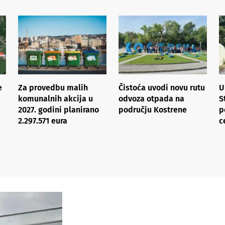
e
Za provedbu malih
Čistoća uvodi novu rutu
U
komunalnih akcija u
odvoza otpada na
S
2027. godini planirano
području Kostrene
p
2.297.571 eura
c