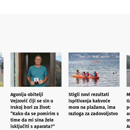
Agonija obitelji
Stigli novi rezultati
M
Vejzović čiji se sin u
ispitivanja kakvoće
G
Irskoj bori za život:
mora na plažama, ima
p
“Kako da se pomirim s
razloga za zadovoljstvo
a
time da mi sina žele
o
isključiti s aparata?”
A