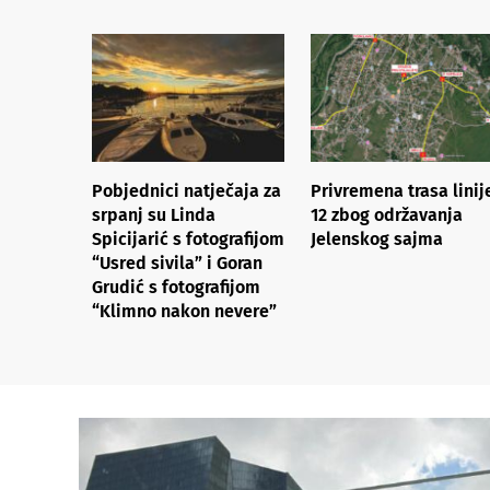
Pobjednici natječaja za
Privremena trasa linij
srpanj su Linda
12 zbog održavanja
Spicijarić s fotografijom
Jelenskog sajma
“Usred sivila” i Goran
Grudić s fotografijom
“Klimno nakon nevere”