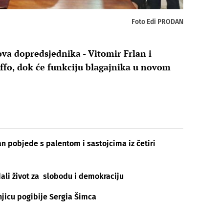
Foto Edi PRODAN
ova dopredsjednika - Vitomir Frlan i
affo, dok će funkciju blagajnika u novom
n pobjede s palentom i sastojcima iz četiri
 dali život za slobodu i demokraciju
njicu pogibije Sergia Šimca