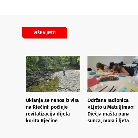
VIŠE VIJESTI
Uklanja se nanos iz vira
Održana radionica
na Rječini: počinje
»Ljeto u Matuljima«:
revitalizacija dijela
Dječja mašta puna
korita Rječine
sunca, mora i ljeta