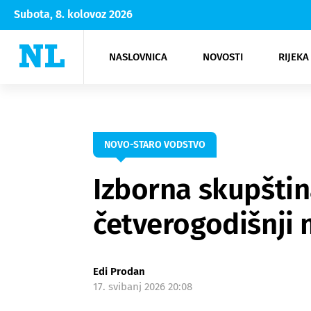
Subota, 8. kolovoz 2026
NASLOVNICA
NOVOSTI
RIJEKA
Rijeka
Kultura
Opatija
Hrvatsk
Moda
NK Rije
Sh
NOVO-STARO VODSTVO
Izborna skupštin
četverogodišnji
Edi Prodan
17. svibanj 2026 20:08