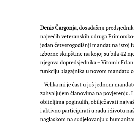
Denis Čargonja
, dosadašnji predsjedni
najvećih veteranskih udruga Primorsko-
jedan četverogodišnji mandat na istoj fu
izborne skupštine na kojoj su bila 42 nj
njegova dopredsjednika – Vitomir Frlan i
funkciju blagajnika u novom mandatu o
– Velika mi je čast u još jednom manda
zahvaljujem članovima na povjerenju. I
obiteljima poginulih, obilježavati najva
i aktivno participirati u radu i životu n
naglaskom na sudjelovanju u humanitar