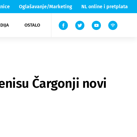
nice
Oglašavanje/Marketing
NL online i pretplata
DIJA
OSTALO
ar
ortovi
 List TV
entari
elgood
Lika & Senj
nisu Čargonji novi