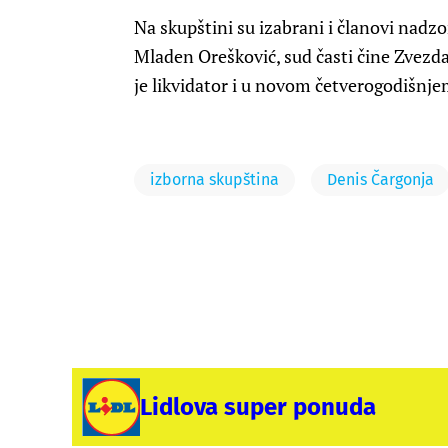
Na skupštini su izabrani i članovi nadz
Mladen Orešković, sud časti čine Zvezda
je likvidator i u novom četverogodišn
izborna skupština
Denis Čargonja
Lidlova super ponuda