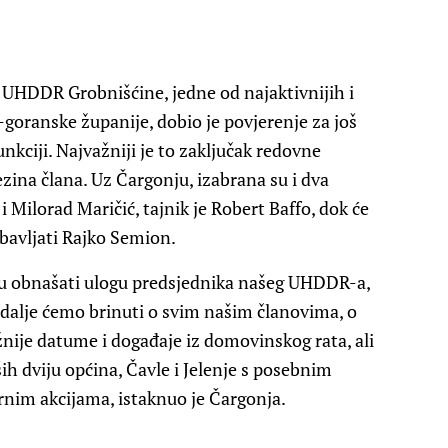
k UHDDR Grobnišćine, jedne od najaktivnijih i
goranske županije, dobio je povjerenje za još
nkciji. Najvažniji je to zaključak redovne
ezina člana. Uz Čargonju, izabrana su i dva
 Milorad Maričić, tajnik je Robert Baffo, dok će
bavljati Rajko Semion.
tu obnašati ulogu predsjednika našeg UHDDR-a,
 dalje ćemo brinuti o svim našim članovima, o
žnije datume i događaje iz domovinskog rata, ali
aših dviju općina, Čavle i Jelenje s posebnim
nim akcijama, istaknuo je Čargonja.