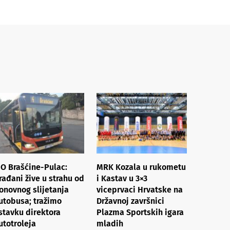
O Brašćine-Pulac:
MRK Kozala u rukometu
rađani žive u strahu od
i Kastav u 3×3
onovnog slijetanja
viceprvaci Hrvatske na
utobusa; tražimo
Državnoj završnici
stavku direktora
Plazma Sportskih igara
utotroleja
mladih