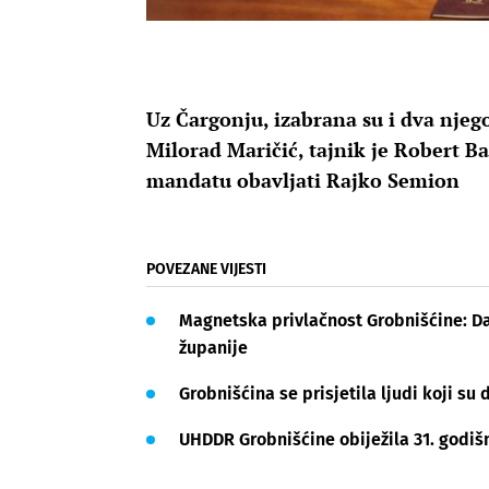
Uz Čargonju, izabrana su i dva njeg
Milorad Maričić, tajnik je Robert B
mandatu obavljati Rajko Semion
POVEZANE VIJESTI
Magnetska privlačnost Grobnišćine: Da
županije
Grobnišćina se prisjetila ljudi koji su
UHDDR Grobnišćine obiježila 31. godiš