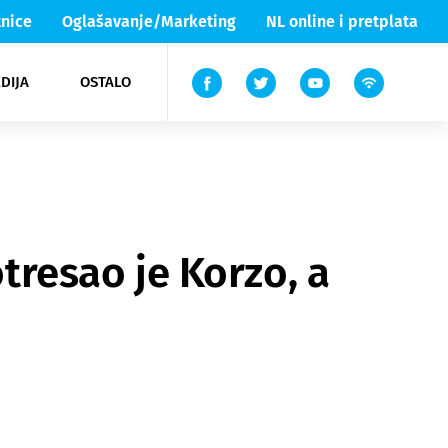
nice
Oglašavanje/Marketing
NL online i pretplata
DIJA
OSTALO
ar
ortovi
 List TV
entari
elgood
Lika & Senj
otresao je Korzo, a