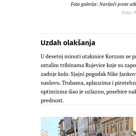
Foto galerija: Navijači prate ut
Foto: N
Uzdah olakšanja
U desetoj minuti utakmice Korzom se pr
ostalim tribinama Rujevice koje su zapo
zadnje kolo. Sjajni pogodak Nike Jankovi
naslovu. Trubama, aplauzima i pirotehnik
optimizma išao je uzlazno, posebice nak
prednost.