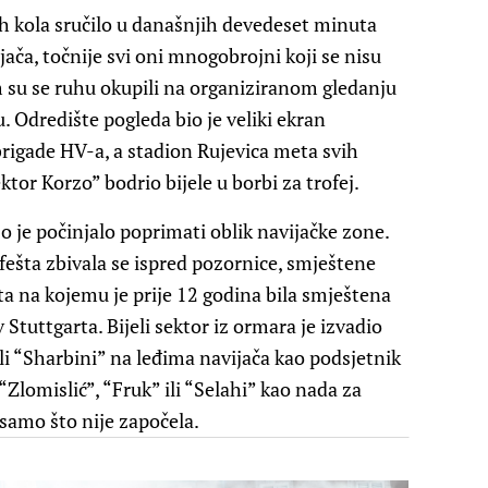
ih kola sručilo u današnjih devedeset minuta
jača, točnije svi oni mnogobrojni koji se nisu
m su se ruhu okupili na organiziranom gledanju
 Odredište pogleda bio je veliki ekran
brigade HV-a, a stadion Rujevica meta svih
ktor Korzo” bodrio bijele u borbi za trofej.
je počinjalo poprimati oblik navijačke zone.
 fešta zbivala se ispred pozornice, smještene
a na kojemu je prije 12 godina bila smještena
 Stuttgarta. Bijeli sektor iz ormara je izvadio
li “Sharbini” na leđima navijača kao podsjetnik
 “Zlomislić”, “Fruk” ili “Selahi” kao nada za
samo što nije započela.