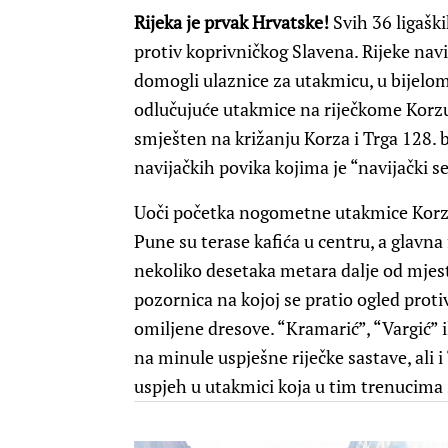
Rijeka je prvak Hrvatske!
Svih 36 ligašk
protiv koprivničkog Slavena. Rijeke navi
domogli ulaznice za utakmicu, u bijelo
odlučujuće utakmice na riječkome Korzu.
smješten na križanju Korza i Trga 128. 
navijačkih povika kojima je “navijački se
Uoči početka nogometne utakmice Korzo 
Pune su terase kafića u centru, a glavna
nekoliko desetaka metara dalje od mjest
pozornica na kojoj se pratio ogled protiv
omiljene dresove. “Kramarić”, “Vargić” i
na minule uspješne riječke sastave, ali i
uspjeh u utakmici koja u tim trenucima 