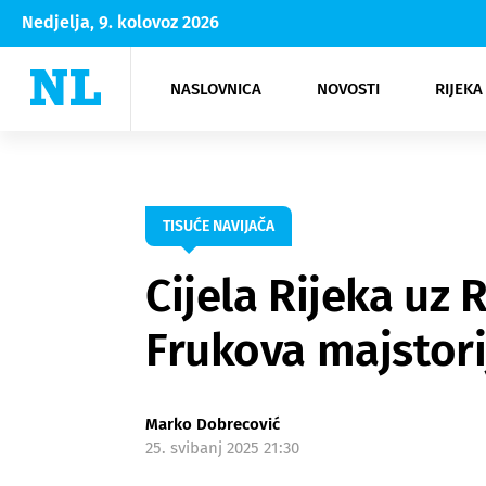
Nedjelja, 9. kolovoz 2026
NASLOVNICA
NOVOSTI
RIJEKA
Rijeka
Kultura
Opatija
Hrvatsk
Moda
NK Rije
Sh
TISUĆE NAVIJAČA
Cijela Rijeka uz 
Frukova majstori
Marko Dobrecović
25. svibanj 2025 21:30