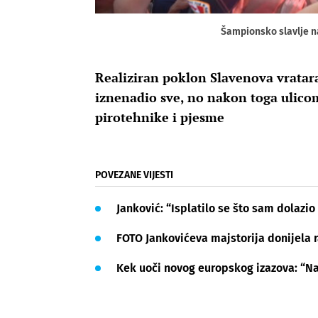
Šampionsko slavlje n
Realiziran poklon Slavenova vrata
iznenadio sve, no nakon toga ulicom 
pirotehnike i pjesme
POVEZANE VIJESTI
Janković: “Isplatilo se što sam dolazi
FOTO Jankovićeva majstorija donijela 
Kek uoči novog europskog izazova: “Na 