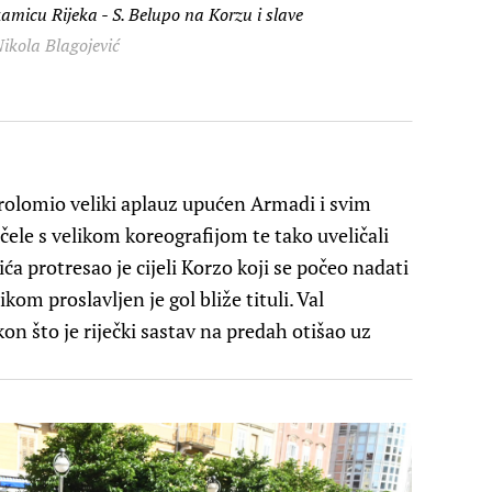
kamicu Rijeka - S. Belupo na Korzu i slave
ikola Blagojević
olomio veliki aplauz upućen Armadi i svim
čele s velikom koreografijom te tako uveličali
ća protresao je cijeli Korzo koji se počeo nadati
om proslavljen je gol bliže tituli. Val
on što je riječki sastav na predah otišao uz