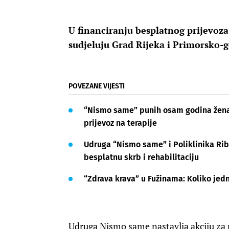
U financiranju besplatnog prijevoza
sudjeluju Grad Rijeka i Primorsko-
POVEZANE VIJESTI
“Nismo same” punih osam godina žena
prijevoz na terapije
Udruga “Nismo same” i Poliklinika Ri
besplatnu skrb i rehabilitaciju
“Zdrava krava” u Fužinama: Koliko jed
Udruga Nismo same nastavlja akciju za p