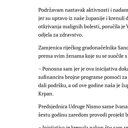
Podržavam nastavak aktivnosti i nadam s
jer su upravo iz naše županije i krenul
otkrivanja malignih bolesti, poručila j
odjela za zdravstvo.
Zamjenica riječkog gradonačelnika Sand
prema svim ženama koje su se suočile s
– Ponosna sam jer je ova inicijativa do
sufinancira brojne programe pomoći za 
dali podršku, a od ove godine naša je žu
Krpan.
Predsjednica Udruge Nismo same Ivana K
šestu godinu zaredom provodi projekt b
– Inicijativa je krenula nakon što sam se