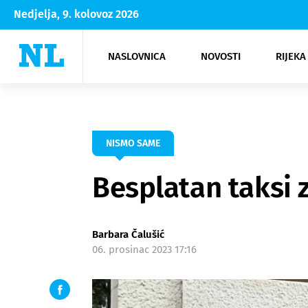
Nedjelja, 9. kolovoz 2026
NASLOVNICA
NOVOSTI
RIJEKA
Rijeka
Kultura
Opatija
Hrvatsk
Moda
NK Rije
Sh
NISMO SAME
Besplatan taksi 
Barbara Čalušić
06. prosinac 2023 17:16