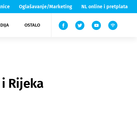
nice
Oglašavanje/Marketing
NL online i pretplata
DIJA
OSTALO
ar
ortovi
 List TV
entari
elgood
Lika & Senj
i Rijeka