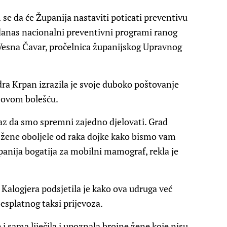
e da će Županija nastaviti poticati preventivu
i danas nacionalni preventivni programi ranog
e Vesna Čavar, pročelnica županijskog Upravnog
ra Krpan izrazila je svoje duboko poštovanje
 ovom bolešću.
kaz da smo spremni zajedno djelovati. Grad
žene oboljele od raka dojke kako bismo vam
panija bogatija za mobilni mamograf, rekla je
alogjera podsjetila je kako ova udruga već
esplatnog taksi prijevoza.
 i sama liječila i upoznala brojne žene koje nisu