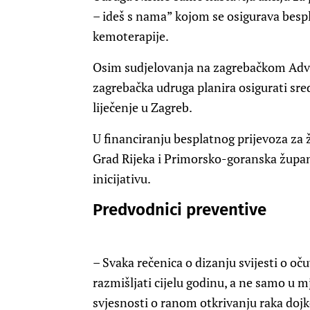
– ideš s nama” kojom se osigurava bespl
kemoterapije.
Osim sudjelovanja na zagrebačkom Adven
zagrebačka udruga planira osigurati sred
liječenje u Zagreb.
U financiranju besplatnog prijevoza za 
Grad Rijeka i Primorsko-goranska župani
inicijativu.
Predvodnici preventive
– Svaka rečenica o dizanju svijesti o oč
razmišljati cijelu godinu, a ne samo u 
svjesnosti o ranom otkrivanju raka dojk