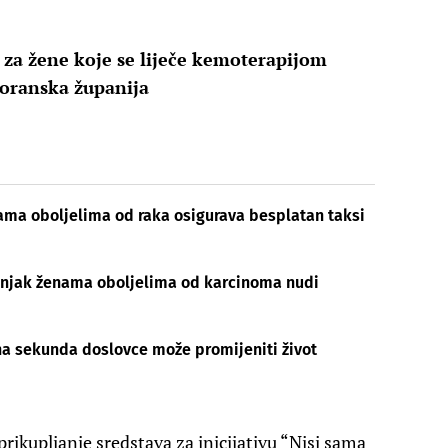
 za žene koje se liječe kemoterapijom
goranska županija
ma oboljelima od raka osigurava besplatan taksi
bnjak ženama oboljelima od karcinoma nudi
na sekunda doslovce može promijeniti život
rikupljanje sredstava za inicijativu “Nisi sama