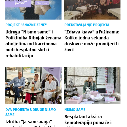
PROJEKT "SNAŽNE ŽENE"
PREDSTAVLJANJE PROJEKTA
Udruga “Nismo same” i
“Zdrava krava” u Fužinama:
Poliklinika Ribnjak ženama
Koliko jedna sekunda
oboljelima od karcinoma
doslovce može promijeniti
nudi besplatnu skrb i
život
rehabilitaciju
DVA PROJEKTA UDRUGE NISMO
NISMO SAME
SAME
Besplatan taksi za
Izložba “Ja sam snaga”
kemoterapiju pomaže i