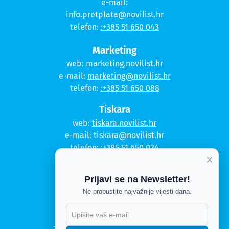
e-mail:
info.pretplata@novilist.hr
telefon:
:+385 51 650 043
Marketing
web:
marketing.novilist.hr
e-mail:
marketing@novilist.hr
telefon:
:+385 51 650 088
Tiskara
web:
tiskara.novilist.hr
e-mail:
tiskara@novilist.hr
telefon:
:+385 51 650 024
×
Copyright © 2020. Novi list
Prijavi se na Newsletter!
Kontakt
Ne propustite najvažnije vijesti dana.
Politika privatnosti
Politika kolačića