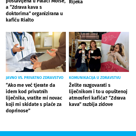
postavljena u Palači Moise,
Rijeka
a “Zdrava kava s
doktorima” organizirana u
kafiću Rialto
JAVNO VS. PRIVATNO ZDRAVSTVO
KOMUNIKACIJA U ZDRAVSTVU
“Ako me već tjerate da
Želite razgovarati s
idem kod privatnih
liječnikom i to u opuštenoj
liječnika, vratite mi novac
atmosferi kafića? “Zdrava
koji mi skidate s plaće za
kava” razbija zidove
doprinose”