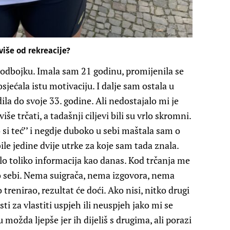
više od rekreacije?
 odbojku. Imala sam 21 godinu, promijenila se
sjećala istu motivaciju. I dalje sam ostala u
ila do svoje 33. godine. Ali nedostajalo mi je
e trčati, a tadašnji ciljevi bili su vrlo skromni.
si teć’’ i negdje duboko u sebi maštala sam o
le jedine dvije utrke za koje sam tada znala.
ilo toliko informacija kao danas. Kod trčanja me
 o sebi. Nema suigrača, nema izgovora, nema
trenirao, rezultat će doći. Ako nisi, nitko drugi
ti za vlastiti uspjeh ili neuspjeh jako mi se
možda ljepše jer ih dijeliš s drugima, ali porazi