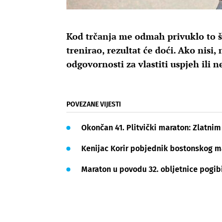
Kod trčanja me odmah privuklo to što
trenirao, rezultat će doći. Ako nisi,
odgovornosti za vlastiti uspjeh ili 
POVEZANE VIJESTI
Okončan 41. Plitvički maraton: Zlatnim 
Kenijac Korir pobjednik bostonskog 
Maraton u povodu 32. obljetnice pogi