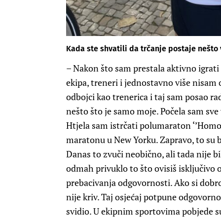
Kada ste shvatili da trčanje postaje nešto 
– Nakon što sam prestala aktivno igrati
ekipa, treneri i jednostavno više nisam o
odbojci kao trenerica i taj sam posao rad
nešto što je samo moje. Počela sam sve viš
Htjela sam istrčati polumaraton ‘’Homo 
maratonu u New Yorku. Zapravo, to su bi
Danas to zvuči neobično, ali tada nije b
odmah privuklo to što ovisiš isključivo
prebacivanja odgovornosti. Ako si dobro 
nije kriv. Taj osjećaj potpune odgovornos
svidio. U ekipnim sportovima pobjede su 