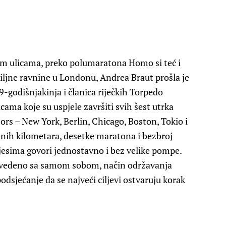
kim ulicama, preko polumaratona Homo si teć i
iljne ravnine u Londonu, Andrea Braut prošla je
9-godišnjakinja i članica riječkih Torpedo
ama koje su uspjele završiti svih šest utrka
rs – New York, Berlin, Chicago, Boston, Tokio i
enih kilometara, desetke maratona i bezbroj
jesima govori jednostavno i bez velike pompe.
provedeno sa samom sobom, način održavanja
odsjećanje da se najveći ciljevi ostvaruju korak