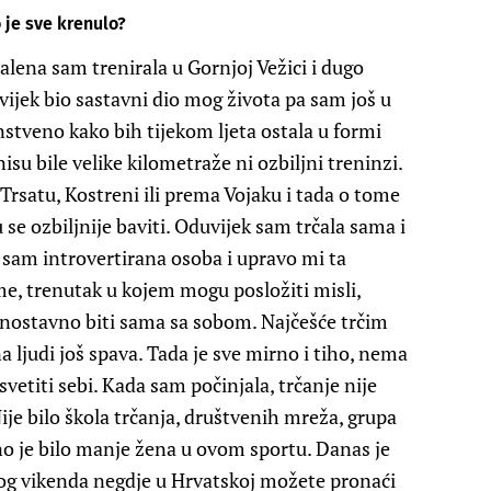
 je sve krenulo?
alena sam trenirala u Gornjoj Vežici i dugo
uvijek bio sastavni dio mog života pa sam još u
enstveno kako bih tijekom ljeta ostala u formi
isu bile velike kilometraže ni ozbiljni treninzi.
Trsatu, Kostreni ili prema Vojaku i tada o tome
se ozbiljnije baviti. Oduvijek sam trčala sama i
 sam introvertirana osoba i upravo mi ta
e, trenutak u kojem mogu posložiti misli,
dnostavno biti sama sa sobom. Najčešće trčim
na ljudi još spava. Tada je sve mirno i tiho, nema
etiti sebi. Kada sam počinjala, trčanje nije
ije bilo škola trčanja, društvenih mreža, grupa
bno je bilo manje žena u ovom sportu. Danas je
kog vikenda negdje u Hrvatskoj možete pronaći