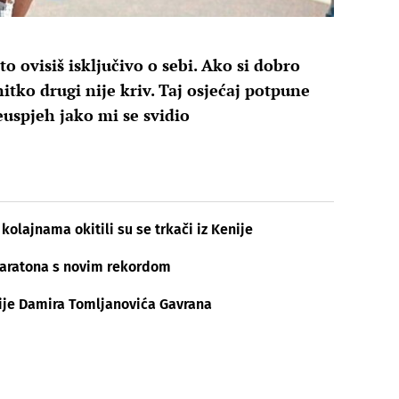
 ovisiš isključivo o sebi. Ako si dobro
 nitko drugi nije kriv. Taj osjećaj potpune
neuspjeh jako mi se svidio
kolajnama okitili su se trkači iz Kenije
maratona s novim rekordom
bije Damira Tomljanovića Gavrana