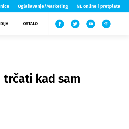
nice
Oglašavanje/Marketing
NL online i pretplata
DIJA
OSTALO
ar
ortovi
 List TV
entari
elgood
Lika & Senj
 trčati kad sam