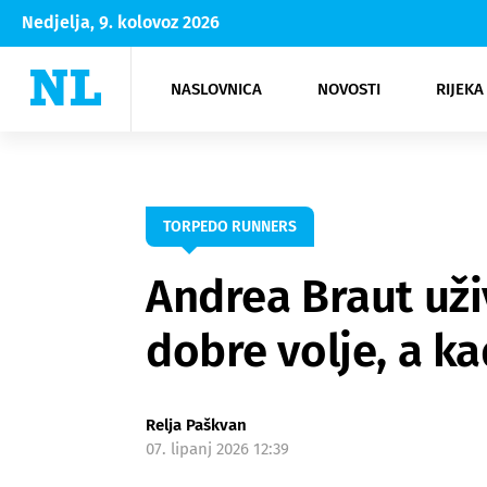
Nedjelja, 9. kolovoz 2026
NASLOVNICA
NOVOSTI
RIJEKA
Rijeka
Kultura
Opatija
Hrvatsk
Moda
NK Rije
Sh
TORPEDO RUNNERS
Andrea Braut uži
dobre volje, a ka
Relja Paškvan
07. lipanj 2026 12:39