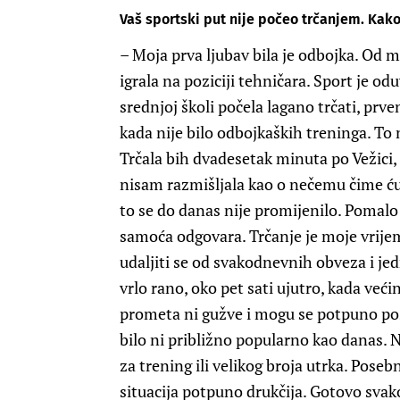
Vaš sportski put nije počeo trčanjem. Kako
– Moja prva ljubav bila je odbojka. Od m
igrala na poziciji tehničara. Sport je od
srednjoj školi počela lagano trčati, prv
kada nije bilo odbojkaških treninga. To n
Trčala bih dvadesetak minuta po Vežici, 
nisam razmišljala kao o nečemu čime ću 
to se do danas nije promijenilo. Pomalo
samoća odgovara. Trčanje je moje vrijem
udaljiti se od svakodnevnih obveza i je
vrlo rano, oko pet sati ujutro, kada veći
prometa ni gužve i mogu se potpuno posv
bilo ni približno popularno kao danas. N
za trening ili velikog broja utrka. Pose
situacija potpuno drukčija. Gotovo sva