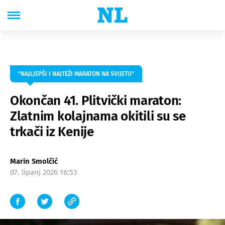
"NAJLJEPŠI I NAJTEŽI MARATON NA SVIJETU"
Okončan 41. Plitvički maraton:
Zlatnim kolajnama okitili su se
trkači iz Kenije
Marin Smolčić
07. lipanj 2026 16:53