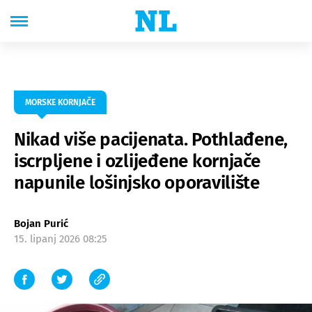
MORSKE KORNJAČE
Nikad više pacijenata. Pothlađene,
iscrpljene i ozlijeđene kornjače
napunile lošinjsko oporavilište
Bojan Purić
15. lipanj 2026 08:25