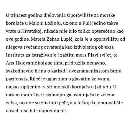
U trinaest godina djelovanja Oporavilište za morske
kornjače u Malom Lošinju, uz ono u Puli jedino takve
vrste u Hrvatskoj, nikada nije bilo toliko opterećeno kao
ove godine. Mateja Zekan Lupić, koja je u oporavilištu od
njegova svečanog otvaranja kao izdvojenog objekta
Instituta za istraživanje i zaštitu mora Plavi svijet, te
Ana Halovanić koja se timu pridružila nedavno,
svakodnevno brinu o katkad i dvoznamenkastom broju
pacijenata. Riječ je uglavnom o glavatim želvama,
najzastupljenijoj vrsti morskih kornjača u Jadranu. U
našem moru žive i sedmopruga usminjača te zelena
želva, no one su znatno rjeđe, a u lošinjsko oporavilište
dosad nisu bile dopremljene.